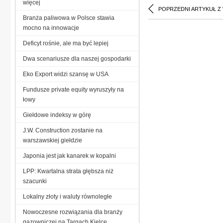
więcej
POPRZEDNI ARTYKUŁ Z
Branża paliwowa w Polsce stawia
mocno na innowacje
Deficyt rośnie, ale ma być lepiej
Dwa scenariusze dla naszej gospodarki
Eko Export widzi szansę w USA
Fundusze private equity wyruszyły na
łowy
Giełdowe indeksy w górę
J.W. Construction zostanie na
warszawskiej giełdzie
Japonia jest jak kanarek w kopalni
LPP: Kwartalna strata głębsza niż
szacunki
Lokalny złoty i waluty równoległe
Nowoczesne rozwiązania dla branży
gazowniczej na Targach Kielce