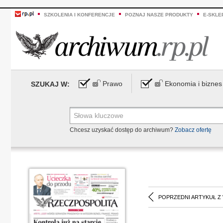
SZKOLENIA I KONFERENCJE
POZNAJ NASZE PRODUKTY
E-SKLE
Prawo
Ekonomia i biznes
SZUKAJ W:
Chcesz uzyskać dostęp do archiwum?
Zobacz ofertę
POPRZEDNI ARTYKUŁ Z