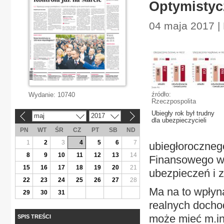
Optymistyc
04 maja 2017 |
źródło:
Wydanie:
10740
Rzeczpospolita
Ubiegły rok był trudny
maj
2017
«
»
dla ubezpieczycieli
PN
WT
ŚR
CZ
PT
SB
ND
1
2
3
4
5
6
7
ubiegłoroczneg
8
9
10
11
12
13
14
Finansowego w
15
16
17
18
19
20
21
ubezpieczeń i z
22
23
24
25
26
27
28
Ma na to wpłyn
29
30
31
realnych doch
może mieć m.in.
SPIS TREŚCI