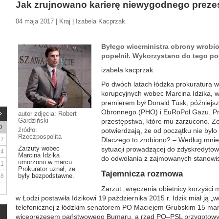
Jak zrujnowano karierę niewygodnego preze
04 maja 2017 | Kraj | Izabela Kacprzak
Byłego wiceministra obrony wrobion
popełnił. Wykorzystano do tego po
izabela kacprzak
Po dwóch latach łódzka prokuratura w
korupcyjnych wobec Marcina Idzika, w
premierem był Donald Tusk, późniejsz
Obronnego (PHO) i EuRoPol Gazu. Prok
autor zdjęcia: Robert
Gardziński
przestępstwa, które mu zarzucono. Z
D
źródło:
potwierdzają, że od początku nie było
Rzeczpospolita
7
Dlaczego to zrobiono? – Według mnie 
Zarzuty wobec
sytuacji prowadzącej do zdyskredyto
14
Marcina Idzika
do odwołania z zajmowanych stanowisk
umorzono w marcu.
21
Prokurator uznał, że
Tajemnicza rozmowa
były bezpodstawne.
28
Zarzut „wręczenia obietnicy korzyści 
w Łodzi postawiła Idzikowi 19 października 2015 r. Idzik miał ją
telefonicznej z łódzkim senatorem PO Maciejem Grubskim 15 marc
wiceprezesem państwowego Bumaru, a rząd PO–PSL przygotowywał