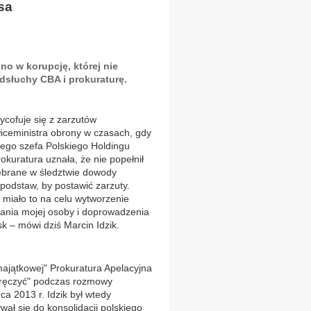
sa
o w korupcję, której nie
dsłuchy CBA i prokuraturę.
ycofuje się z zarzutów
iceministra obrony w czasach, gdy
ego szefa Polskiego Holdingu
uratura uznała, że nie popełnił
ebrane w śledztwie dowody
 podstaw, by postawić zarzuty.
miało to na celu wytworzenie
wania mojej osoby i doprowadzenia
 – mówi dziś Marcin Idzik.
majątkowej" Prokuratura Apelacyjna
 „wręczyć" podczas rozmowy
a 2013 r. Idzik był wtedy
 się do konsolidacji polskiego