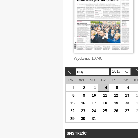
Wydanie:
10740
maj
2017
«
»
PN
WT
ŚR
CZ
PT
SB
N
1
2
3
4
5
6
8
9
10
11
12
13
15
16
17
18
19
20
22
23
24
25
26
27
29
30
31
SPIS TREŚCI