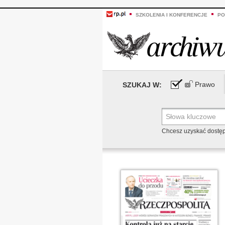
SZKOLENIA I KONFERENCJE
PO
Prawo
SZUKAJ W:
Chcesz uzyskać dostę