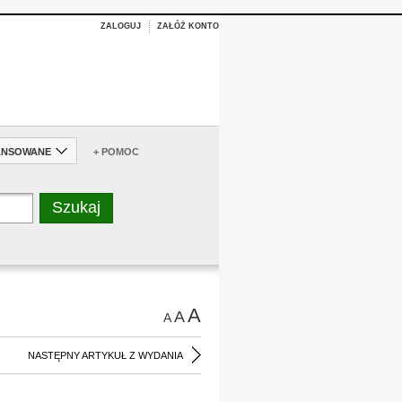
ZALOGUJ
ZAŁÓŻ KONTO
ANSOWANE
+ POMOC
A
A
A
NASTĘPNY ARTYKUŁ Z WYDANIA