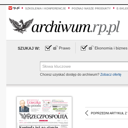
SZKOLENIA I KONFERENCJE
POZNAJ NASZE PRODUKTY
E-SKLE
Prawo
Ekonomia i biznes
SZUKAJ W:
Chcesz uzyskać dostęp do archiwum?
Zobacz ofertę
POPRZEDNI ARTYKUŁ Z