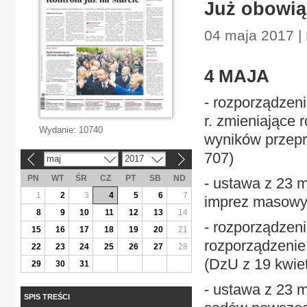
Już obowią
04 maja 2017 |
4 MAJA
- rozporządzeni
r. zmieniające
Wydanie:
10740
wyników przepr
707)
maj
2017
«
»
PN
WT
ŚR
CZ
PT
SB
ND
- ustawa z 23 
1
2
3
4
5
6
7
imprez masowyc
8
9
10
11
12
13
14
- rozporządzeni
15
16
17
18
19
20
21
rozporządzenie 
22
23
24
25
26
27
28
(DzU z 19 kwiet
29
30
31
- ustawa z 23 m
SPIS TREŚCI