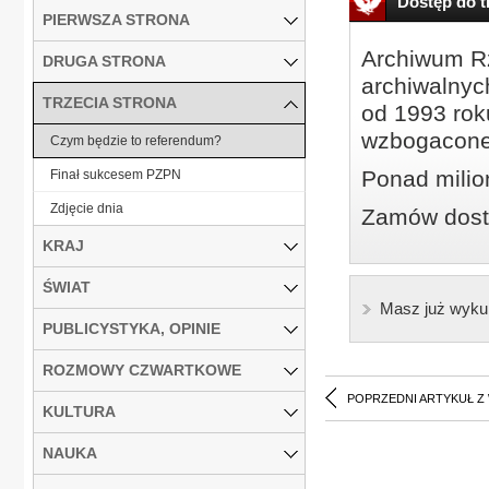
Dostęp do tr
PIERWSZA STRONA
Archiwum Rz
DRUGA STRONA
archiwalnyc
TRZECIA STRONA
od 1993 roku
wzbogacone
Czym będzie to referendum?
Ponad milio
Finał sukcesem PZPN
Zdjęcie dnia
Zamów dostę
KRAJ
ŚWIAT
Masz już wyku
PUBLICYSTYKA, OPINIE
ROZMOWY CZWARTKOWE
POPRZEDNI ARTYKUŁ Z
KULTURA
NAUKA