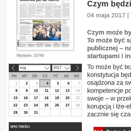
Czym będzi
04 maja 2017 | 
Czym może być
To może być s
publicznej – n
startupami i i
Wydanie:
10740
To może być też
maj
2017
«
»
konstytucja bę
PN
WT
ŚR
CZ
PT
SB
ND
osądzona za swo
1
2
3
4
5
6
7
kompetencje pom
8
9
10
11
12
13
14
swoje – w przek
15
16
17
18
19
20
21
korupcją i łże-e
22
23
24
25
26
27
28
29
30
31
zacznie się cza
SPIS TREŚCI