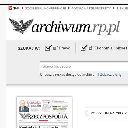
SZKOLENIA I KONFERENCJE
POZNAJ NASZE PRODUKTY
E-SKLE
Prawo
Ekonomia i biznes
SZUKAJ W:
Chcesz uzyskać dostęp do archiwum?
Zobacz ofertę
POPRZEDNI ARTYKUŁ Z