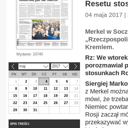
Resetu sto
04 maja 2017 |
Merkel w Socz
„Rzeczpospolit
Kremlem.
Wydanie:
10740
Rz: We wtorek 
porozmawiał p
maj
2017
«
»
stosunkach Ro
PN
WT
ŚR
CZ
PT
SB
ND
1
2
3
4
5
6
7
Siergiej Mark
8
9
10
11
12
13
14
z Merkel możn
15
16
17
18
19
20
21
mówi, że trzeb
22
23
24
25
26
27
28
Niemiec powtar
29
30
31
Rosji zaczął mó
przekazywać wy
SPIS TREŚCI