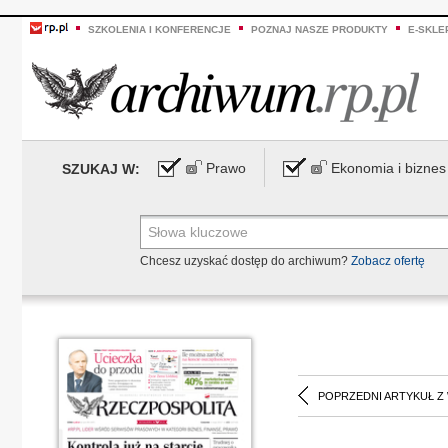
SZKOLENIA I KONFERENCJE
POZNAJ NASZE PRODUKTY
E-SKLE
Prawo
Ekonomia i biznes
SZUKAJ W:
Chcesz uzyskać dostęp do archiwum?
Zobacz ofertę
POPRZEDNI ARTYKUŁ Z