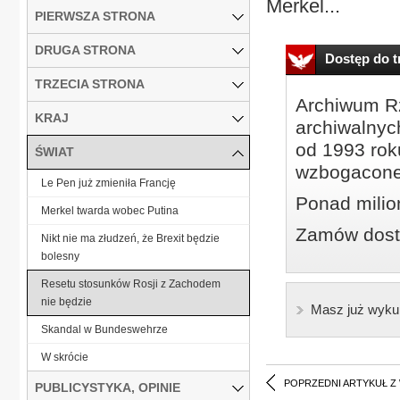
Merkel...
PIERWSZA STRONA
DRUGA STRONA
Dostęp do tr
TRZECIA STRONA
Archiwum Rz
KRAJ
archiwalnyc
od 1993 roku
ŚWIAT
wzbogacone
Le Pen już zmieniła Francję
Ponad milio
Merkel twarda wobec Putina
Zamów dostę
Nikt nie ma złudzeń, że Brexit będzie
bolesny
Resetu stosunków Rosji z Zachodem
nie będzie
Masz już wyku
Skandal w Bundeswehrze
W skrócie
POPRZEDNI ARTYKUŁ Z
PUBLICYSTYKA, OPINIE