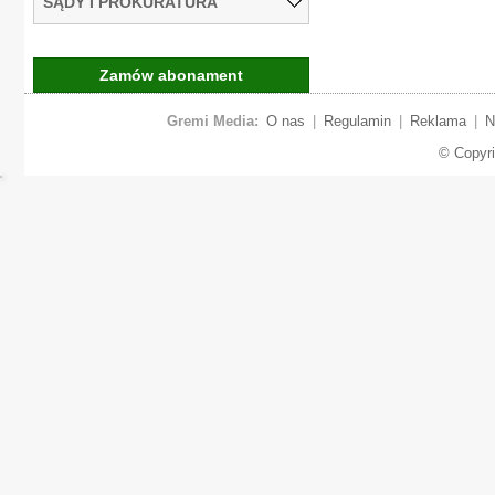
SĄDY I PROKURATURA
Zamów abonament
Gremi Media:
O nas
|
Regulamin
|
Reklama
|
N
© Copyr