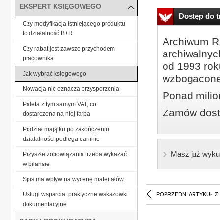
EKSPERT KSIĘGOWEGO
Dostęp do tr
Czy modyfikacja istniejącego produktu
to działalność B+R
Archiwum Rz
Czy rabat jest zawsze przychodem
archiwalnyc
pracownika
od 1993 roku
Jak wybrać księgowego
wzbogacone
Nowacja nie oznacza przysporzenia
Ponad milio
Paleta z tym samym VAT, co
Zamów dostę
dostarczona na niej farba
Podział majątku po zakończeniu
działalności podlega daninie
Masz już wyku
Przyszłe zobowiązania trzeba wykazać
w bilansie
Spis ma wpływ na wycenę materiałów
Usługi wsparcia: praktyczne wskazówki
POPRZEDNI ARTYKUŁ Z
dokumentacyjne