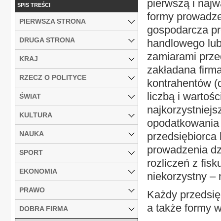
pierwszą i najw
SPIS TREŚCI
formy prowadzen
PIERWSZA STRONA
gospodarcza pr
DRUGA STRONA
handlowego lub
zamiarami przed
KRAJ
zakładana firm
RZECZ O POLITYCE
kontrahentów (
liczbą i wartoś
ŚWIAT
najkorzystniejs
KULTURA
opodatkowania 
NAUKA
przedsiębiorca
prowadzenia dzi
SPORT
rozliczeń z fis
EKONOMIA
niekorzystny – 
PRAWO
Każdy przedsię
a także formy w
DOBRA FIRMA