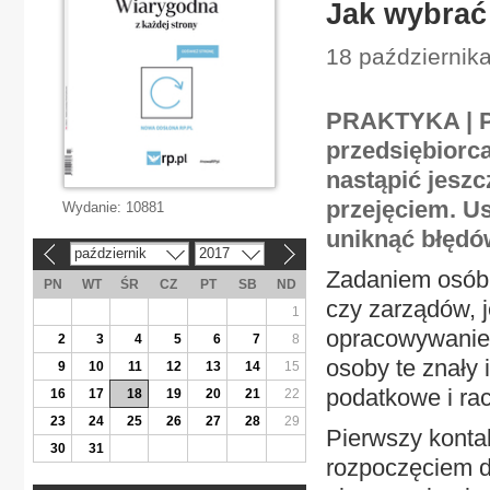
Jak wybrać
18 października
PRAKTYKA | P
przedsiębiorca
nastąpić jeszc
przejęciem. U
Wydanie:
10881
uniknąć błędó
październik
2017
«
»
Zadaniem osób 
PN
WT
ŚR
CZ
PT
SB
ND
czy zarządów, 
1
opracowywanie 
2
3
4
5
6
7
8
osoby te znały 
9
10
11
12
13
14
15
podatkowe i ra
16
17
18
19
20
21
22
23
24
25
26
27
28
29
Pierwszy konta
30
31
rozpoczęciem dz