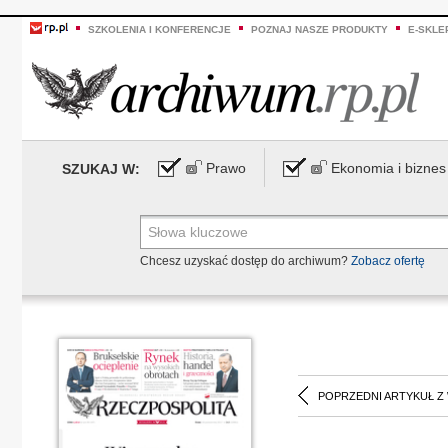
SZKOLENIA I KONFERENCJE
POZNAJ NASZE PRODUKTY
E-SKLE
Prawo
Ekonomia i biznes
SZUKAJ W:
Chcesz uzyskać dostęp do archiwum?
Zobacz ofertę
POPRZEDNI ARTYKUŁ Z