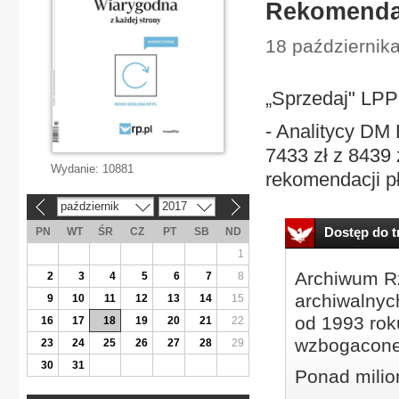
Rekomenda
18 październik
„Sprzedaj" LPP
- Analitycy DM
7433 zł z 8439 
Wydanie:
10881
rekomendacji pł
październik
2017
«
»
Dostęp do tr
PN
WT
ŚR
CZ
PT
SB
ND
1
Archiwum Rz
2
3
4
5
6
7
8
archiwalnyc
9
10
11
12
13
14
15
od 1993 roku
16
17
18
19
20
21
22
wzbogacone
23
24
25
26
27
28
29
30
31
Ponad milio