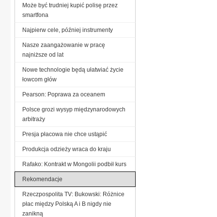
Może być trudniej kupić polisę przez
smartfona
Najpierw cele, później instrumenty
Nasze zaangażowanie w pracę
najniższe od lat
Nowe technologie będą ułatwiać życie
łowcom głów
Pearson: Poprawa za oceanem
Polsce grozi wysyp międzynarodowych
arbitraży
Presja płacowa nie chce ustąpić
Produkcja odzieży wraca do kraju
Rafako: Kontrakt w Mongolii podbił kurs
Rekomendacje
Rzeczpospolita TV: Bukowski: Różnice
płac między Polską A i B nigdy nie
zanikną