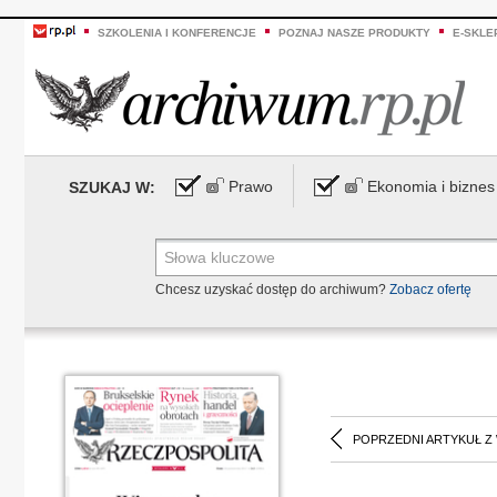
SZKOLENIA I KONFERENCJE
POZNAJ NASZE PRODUKTY
E-SKLE
Prawo
Ekonomia i biznes
SZUKAJ W:
Chcesz uzyskać dostęp do archiwum?
Zobacz ofertę
POPRZEDNI ARTYKUŁ Z