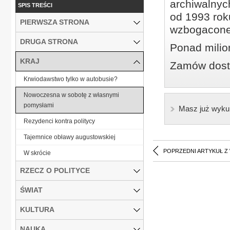
archiwalnyc
SPIS TREŚCI
od 1993 roku
PIERWSZA STRONA
wzbogacone
DRUGA STRONA
Ponad milio
KRAJ
Zamów dostę
Krwiodawstwo tylko w autobusie?
Nowoczesna w sobotę z własnymi
pomysłami
Masz już wyku
Rezydenci kontra politycy
Tajemnice obławy augustowskiej
POPRZEDNI ARTYKUŁ Z
W skrócie
RZECZ O POLITYCE
ŚWIAT
KULTURA
NAUKA