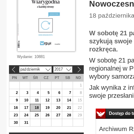
Nowoczesna
18 października
W sobotę 21 p
szykują swoje
rozkręca.
Wydanie:
10881
W sobotę 21 pa
regionalnej w 
październik
2017
«
»
wybory samorzą
PN
WT
ŚR
CZ
PT
SB
ND
1
Jak wynika z in
2
3
4
5
6
7
8
swoje przesłani
9
10
11
12
13
14
15
16
17
18
19
20
21
22
Dostęp do tr
23
24
25
26
27
28
29
30
31
Archiwum Rz