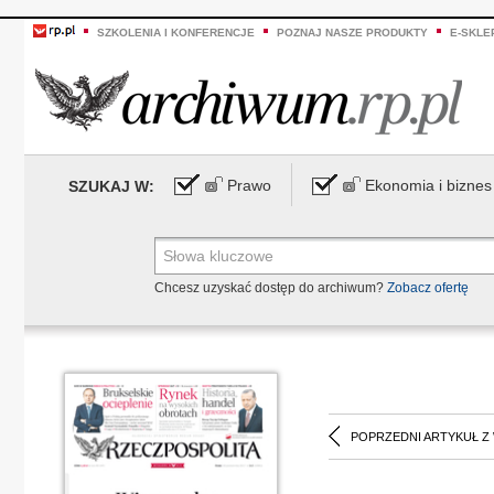
SZKOLENIA I KONFERENCJE
POZNAJ NASZE PRODUKTY
E-SKLE
Prawo
Ekonomia i biznes
SZUKAJ W:
Chcesz uzyskać dostęp do archiwum?
Zobacz ofertę
POPRZEDNI ARTYKUŁ Z