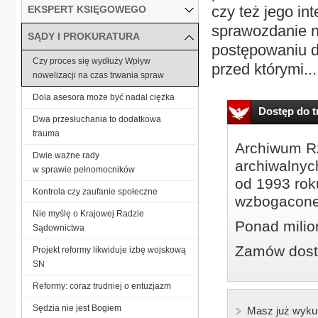
czy też jego in
EKSPERT KSIĘGOWEGO
sprawozdanie n
SĄDY I PROKURATURA
postępowaniu 
Czy proces się wydłuży Wpływ
przed którymi...
nowelizacji na czas trwania spraw
Dola asesora może być nadal ciężka
Dostęp do tr
Dwa przesłuchania to dodatkowa
trauma
Archiwum Rz
Dwie ważne rady
archiwalnyc
w sprawie pełnomocników
od 1993 roku
Kontrola czy zaufanie społeczne
wzbogacone
Nie myślę o Krajowej Radzie
Ponad milio
Sądownictwa
Zamów dostę
Projekt reformy likwiduje izbę wojskową
SN
Reformy: coraz trudniej o entuzjazm
Sędzia nie jest Bogiem
Masz już wyku