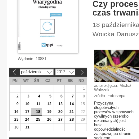
Czy proces
czas trwan
18 październik
Woicka Darius
Wydanie:
10881
październik
2017
«
»
PN
WT
ŚR
CZ
PT
SB
ND
autor zdjęcia: Michał
1
Walczak
źródło: Fotorzepa
2
3
4
5
6
7
8
Przyczyną
9
10
11
12
13
14
15
długotrwałych
16
17
18
19
20
21
22
procesów w sprawach
cywilnych (szeroko
23
24
25
26
27
28
29
rozumianych) jest
brak
30
31
odpowiedzialności
za sprawę po stronie
sędziego