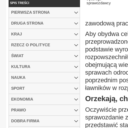
sprawozdawcy
SPIS TREŚCI
PIERWSZA STRONA
zawodową pracą
DRUGA STRONA
Aby obydwa cel
KRAJ
przeprowadzone
RZECZ O POLITYCE
podstawie wyro
ŚWIAT
rozpowszechnił
obejmującą wie
KULTURA
sprawach odrocz
NAUKA
poprzednim posi
ławników w rozp
SPORT
Orzekają, c
EKONOMIA
Oczywiście prz
PRAWO
sprawozdanie z
DOBRA FIRMA
przedstawić sta