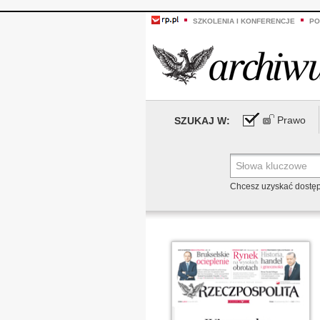
SZKOLENIA I KONFERENCJE
PO
Prawo
SZUKAJ W:
Chcesz uzyskać dostę