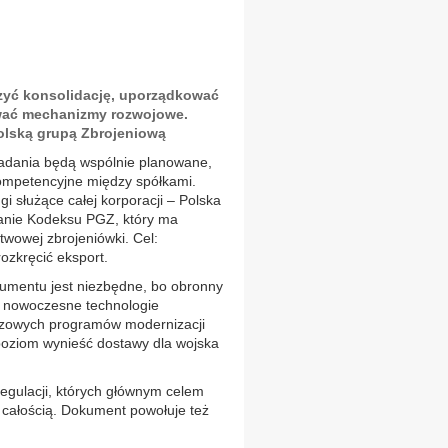
zyć konsolidację, uporządkować
ować mechanizmy rozwojowe.
olską grupą Zbrojeniową
 badania będą wspólnie planowane,
kompetencyjne między spółkami.
 służące całej korporacji – Polska
anie Kodeksu PGZ, który ma
twowej zbrojeniówki. Cel:
rozkręcić eksport.
kumentu jest niezbędne, bo obronny
ć nowoczesne technologie
czowych programów modernizacji
 poziom wynieść dostawy dla wojska
egulacji, których głównym celem
 całością. Dokument powołuje też