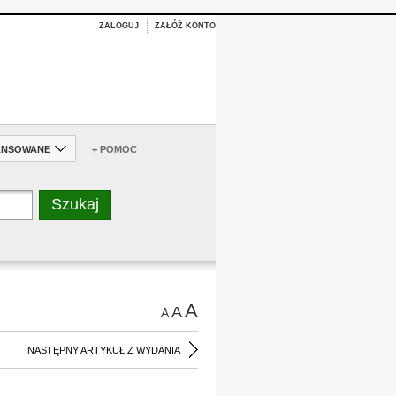
ZALOGUJ
ZAŁÓŻ KONTO
ANSOWANE
+ POMOC
A
A
A
NASTĘPNY ARTYKUŁ Z WYDANIA