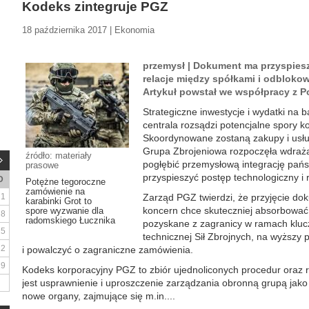
Kodeks zintegruje PGZ
18 października 2017 | Ekonomia
przemysł | Dokument ma przyspies
relacje między spółkami i odblok
Artykuł powstał we współpracy z P
Strategiczne inwestycje i wydatki na
centrala rozsądzi potencjalne spory 
Skoordynowane zostaną zakupy i usługi
Grupa Zbrojeniowa rozpoczęła wdraż
źródło: materiały
pogłębić przemysłową integrację pańs
prasowe
przyspieszyć postęp technologiczny i 
D
Potężne tegoroczne
zamówienie na
1
Zarząd PGZ twierdzi, że przyjęcie do
karabinki Grot to
koncern chce skuteczniej absorbowa
spore wyzwanie dla
8
radomskiego Łucznika
pozyskane z zagranicy w ramach klu
15
technicznej Sił Zbrojnych, na wyższy
22
i powalczyć o zagraniczne zamówienia.
29
Kodeks korporacyjny PGZ to zbiór ujednoliconych procedur oraz r
jest usprawnienie i uproszczenie zarządzania obronną grupą jako
nowe organy, zajmujące się m.in....