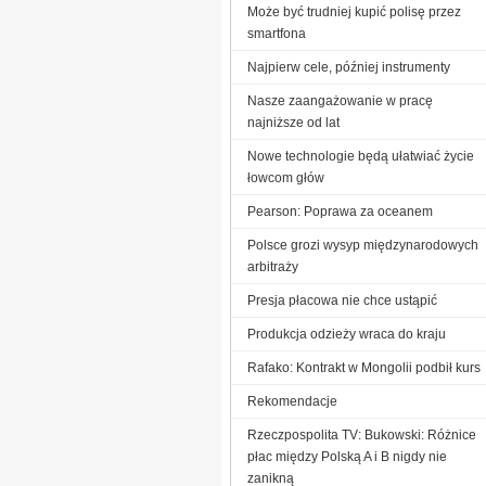
Może być trudniej kupić polisę przez
smartfona
Najpierw cele, później instrumenty
Nasze zaangażowanie w pracę
najniższe od lat
Nowe technologie będą ułatwiać życie
łowcom głów
Pearson: Poprawa za oceanem
Polsce grozi wysyp międzynarodowych
arbitraży
Presja płacowa nie chce ustąpić
Produkcja odzieży wraca do kraju
Rafako: Kontrakt w Mongolii podbił kurs
Rekomendacje
Rzeczpospolita TV: Bukowski: Różnice
płac między Polską A i B nigdy nie
zanikną