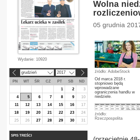
Wolna nied
rozliczeni
05 grudnia 2017
Wydanie:
10920
źródło: AdobeStock
grudzień
2017
«
»
Od marca 2018 r.
PN
WT
ŚR
CZ
PT
SB
ND
stopniowo będą
wprowadzane
1
2
3
ograniczenia handlu w
niedziele.
4
5
6
7
8
9
10
11
12
13
14
15
16
17
18
19
20
21
22
23
24
źródło:
Rzeczpospolita
25
26
27
28
29
30
31
SPIS TREŚCI
(przeciętnie 4