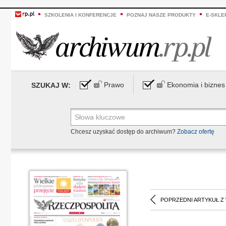
SZKOLENIA I KONFERENCJE
POZNAJ NASZE PRODUKTY
E-SKLE
Prawo
Ekonomia i biznes
SZUKAJ W:
Chcesz uzyskać dostęp do archiwum?
Zobacz ofertę
POPRZEDNI ARTYKUŁ Z