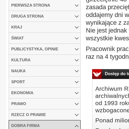
PIERWSZA STRONA
zasada przecię
oddajemy dni wo
DRUGA STRONA
wynikające z za
KRAJ
Nie jest jednak
wszystkie kwest
ŚWIAT
Pracownik pracu
PUBLICYSTYKA, OPINIE
raz na 4 tygodni
KULTURA
NAUKA
Dostęp do tr
SPORT
Archiwum Rz
EKONOMIA
archiwalnyc
od 1993 roku
PRAWO
wzbogacone
RZECZ O PRAWIE
Ponad milio
DOBRA FIRMA