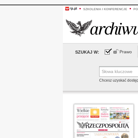
SZKOLENIA I KONFERENCJE
PO
Prawo
SZUKAJ W:
Chcesz uzyskać dostę