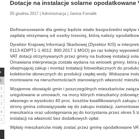
Dotacje na instalacje solarne opodatkowane
05 grudnia 2017 | Administracja | Janina Fornalik
Dofinansowanie dla gminy będzie miało bezpośredni wpływ n
zapłatę otrzymaną od osoby trzeciej, którą należy opodatko
Dyrektor Krajowej Informacji Skarbowej (Dyrektor KIS) w interpreta
0113-KDIPT1-1.4012. 800.2017.1.MGO) po raz kolejny wypowiedzi
VAT dotacji otrzymywanych przez gminy na budowę instalacji sol
Omawiana interpretacja została wydana na wniosek gminy, która p
obejmującej zakup i montaż instalacji fotowoltaicznych do produkcj
kolektorów słonecznych do produkcji ciepłej wody. Wskazane instal
montowane na nieruchomościach stanowiących własność mieszk
D
3
Wzajemne obowiązki gmin i poszczególnych mieszkańców związane 
uregulowane w umowach, na mocy których mieszkańcy zobowiązyw
10
własnego w wysokości 40 proc. kosztów kwalifikowanych zakupu i m
17
strony gmina zobowiązywała się do zakupu instalacji, zamontowan
24
mieszkańca oraz udostępniania jej do korzystania przez okres 5 l
instalacji na własność bez dodatkowych opłat.
31
Wpłaty mieszkańców miały zostać przez gminę opodatkowane VA