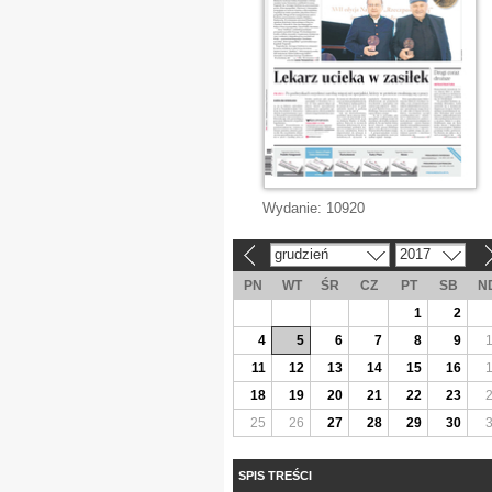
Wydanie:
10920
grudzień
2017
«
»
PN
WT
ŚR
CZ
PT
SB
N
1
2
4
5
6
7
8
9
11
12
13
14
15
16
18
19
20
21
22
23
25
26
27
28
29
30
SPIS TREŚCI