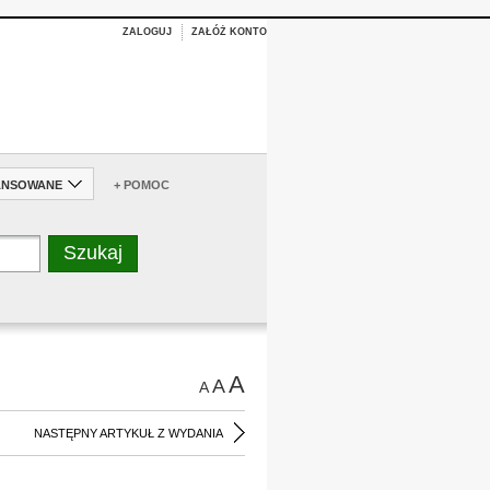
ZALOGUJ
ZAŁÓŻ KONTO
ANSOWANE
+ POMOC
A
A
A
NASTĘPNY ARTYKUŁ Z WYDANIA