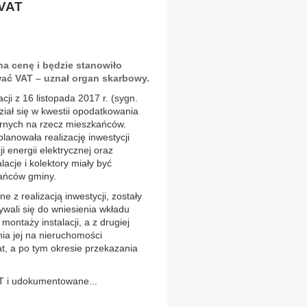
 VAT
a cenę i będzie stanowiło
wać VAT – uznał organ skarbowy.
cji z 16 listopada 2017 r. (sygn.
ał się w kwestii opodatkowania
arnych na rzecz mieszkańców.
lanowała realizację inwestycji
i energii elektrycznej oraz
acje i kolektory miały być
ańców gminy.
z realizacją inwestycji, zostały
ali się do wniesienia wkładu
ontaży instalacji, a z drugiej
ia jej na nieruchomości
at, a po tym okresie przekazania
T i udokumentowane...