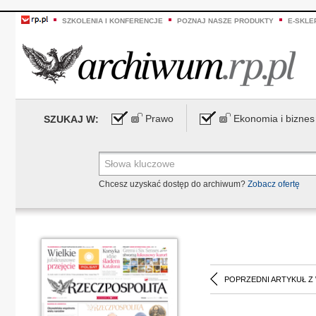
SZKOLENIA I KONFERENCJE
POZNAJ NASZE PRODUKTY
E-SKLE
Prawo
Ekonomia i biznes
SZUKAJ W:
Chcesz uzyskać dostęp do archiwum?
Zobacz ofertę
POPRZEDNI ARTYKUŁ Z