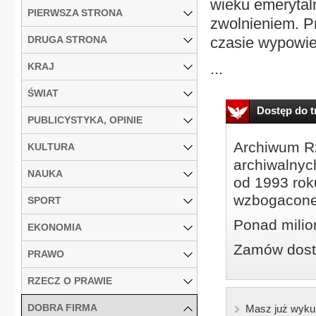
wieku emerytal
PIERWSZA STRONA
zwolnieniem. P
DRUGA STRONA
czasie wypowie
...
KRAJ
ŚWIAT
Dostęp do tr
PUBLICYSTYKA, OPINIE
Archiwum Rz
KULTURA
archiwalnyc
NAUKA
od 1993 roku
wzbogacone
SPORT
Ponad milio
EKONOMIA
Zamów dostę
PRAWO
RZECZ O PRAWIE
DOBRA FIRMA
Masz już wyku