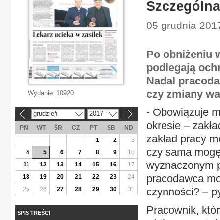
Szczególna
05 grudnia 201
Po obniżeniu 
podlegają ochr
Nadal pracoda
czy zmiany wa
Wydanie:
10920
- Obowiązuje m
grudzień
2017
«
»
okresie – zakł
PN
WT
ŚR
CZ
PT
SB
ND
zakład pracy m
1
2
3
czy sama mogę 
4
5
6
7
8
9
10
wyznaczonym pr
11
12
13
14
15
16
17
pracodawca moż
18
19
20
21
22
23
24
25
26
27
28
29
30
31
czynności? – py
Pracownik, któr
SPIS TREŚCI