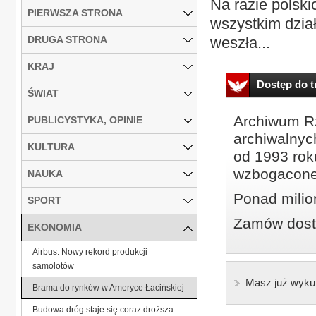
Na razie polskic
PIERWSZA STRONA
wszystkim dzia
DRUGA STRONA
weszła...
KRAJ
Dostęp do tr
ŚWIAT
Archiwum Rz
PUBLICYSTYKA, OPINIE
archiwalnyc
KULTURA
od 1993 roku
wzbogacone
NAUKA
Ponad milio
SPORT
Zamów dostę
EKONOMIA
Airbus: Nowy rekord produkcji
samolotów
Masz już wyku
Brama do rynków w Ameryce Łacińskiej
Budowa dróg staje się coraz droższa