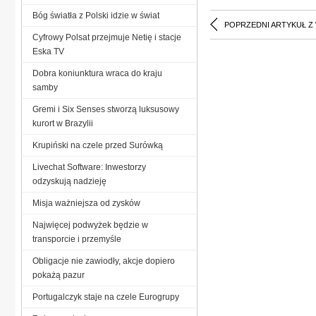
Bóg światła z Polski idzie w świat
POPRZEDNI ARTYKUŁ Z
Cyfrowy Polsat przejmuje Netię i stacje
Eska TV
Dobra koniunktura wraca do kraju
samby
Gremi i Six Senses stworzą luksusowy
kurort w Brazylii
Krupiński na czele przed Surówką
Livechat Software: Inwestorzy
odzyskują nadzieję
Misja ważniejsza od zysków
Najwięcej podwyżek będzie w
transporcie i przemyśle
Obligacje nie zawiodły, akcje dopiero
pokażą pazur
Portugalczyk staje na czele Eurogrupy