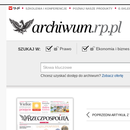
SZKOLENIA I KONFERENCJE
POZNAJ NASZE PRODUKTY
E-SKLE
Prawo
Ekonomia i biznes
SZUKAJ W:
Chcesz uzyskać dostęp do archiwum?
Zobacz ofertę
POPRZEDNI ARTYKUŁ Z