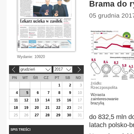
Brama do r
05 grudnia 201
Wydanie:
10920
grudzień
2017
«
»
PN
WT
ŚR
CZ
PT
SB
ND
źródło:
1
2
3
Rzeczpospolita
4
5
6
7
8
9
10
Wzrasta
zainteresowanie
11
12
13
14
15
16
17
brazylią
18
19
20
21
22
23
24
25
26
27
28
29
30
31
do 832,5 mln do
latach polsko-br
SPIS TREŚCI