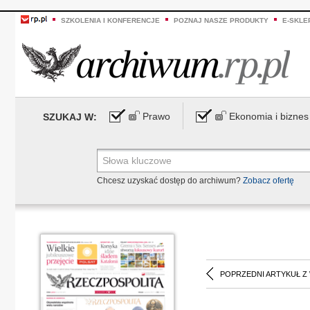
SZKOLENIA I KONFERENCJE
POZNAJ NASZE PRODUKTY
E-SKLE
Prawo
Ekonomia i biznes
SZUKAJ W:
Chcesz uzyskać dostęp do archiwum?
Zobacz ofertę
POPRZEDNI ARTYKUŁ Z