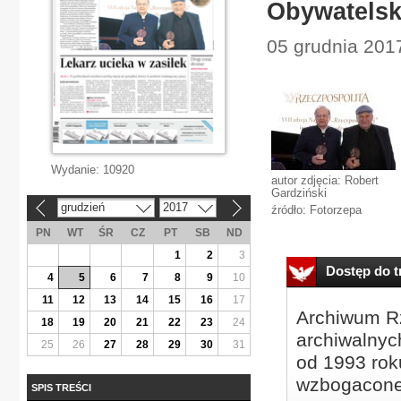
Obywatelsk
05 grudnia 2017
Wydanie:
10920
autor zdjęcia: Robert
Gardziński
grudzień
2017
źródło: Fotorzepa
«
»
PN
WT
ŚR
CZ
PT
SB
ND
1
2
3
Dostęp do tr
4
5
6
7
8
9
10
11
12
13
14
15
16
17
Archiwum Rz
18
19
20
21
22
23
24
archiwalnyc
25
26
27
28
29
30
31
od 1993 roku
wzbogacone
SPIS TREŚCI