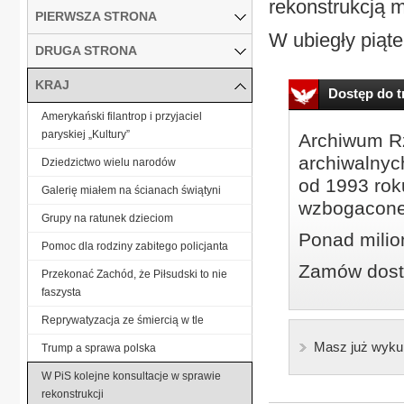
rekonstrukcją m
PIERWSZA STRONA
W ubiegły piąte
DRUGA STRONA
KRAJ
Dostęp do tr
Amerykański filantrop i przyjaciel
paryskiej „Kultury”
Archiwum Rz
archiwalnyc
Dziedzictwo wielu narodów
od 1993 roku
Galerię miałem na ścianach świątyni
wzbogacone
Grupy na ratunek dzieciom
Ponad milio
Pomoc dla rodziny zabitego policjanta
Zamów dostę
Przekonać Zachód, że Piłsudski to nie
faszysta
Reprywatyzacja ze śmiercią w tle
Masz już wyku
Trump a sprawa polska
W PiS kolejne konsultacje w sprawie
rekonstrukcji