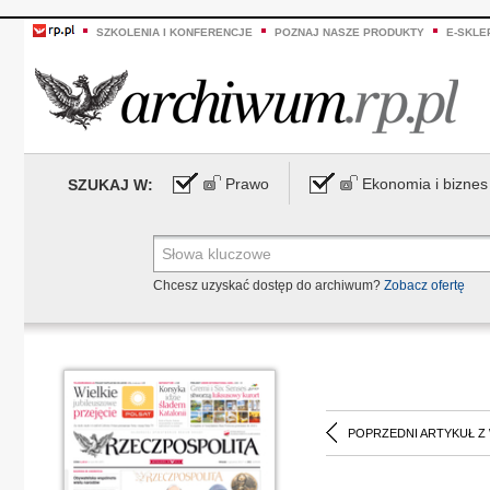
SZKOLENIA I KONFERENCJE
POZNAJ NASZE PRODUKTY
E-SKLE
Prawo
Ekonomia i biznes
SZUKAJ W:
Chcesz uzyskać dostęp do archiwum?
Zobacz ofertę
POPRZEDNI ARTYKUŁ Z