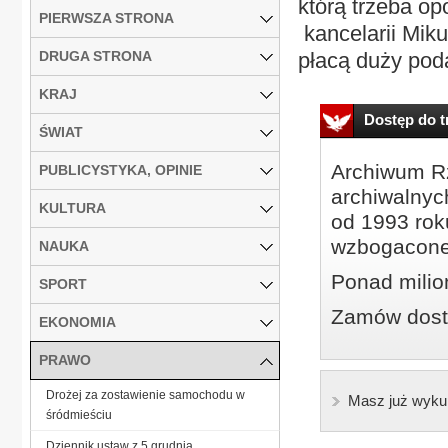
którą trzeba o
PIERWSZA STRONA
kancelarii Miku
DRUGA STRONA
płacą duży poda
KRAJ
Dostęp do tr
ŚWIAT
Archiwum Rz
PUBLICYSTYKA, OPINIE
archiwalnyc
KULTURA
od 1993 roku
wzbogacone
NAUKA
Ponad milio
SPORT
Zamów dostę
EKONOMIA
PRAWO
Drożej za zostawienie samochodu w
Masz już wyku
śródmieściu
Dziennik ustaw z 5 grudnia