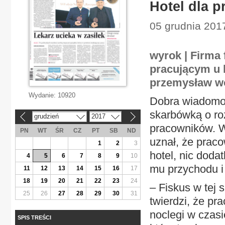
Hotel dla p
05 grudnia 201
wyrok | Firma 
pracującym u k
przemysław wo
Wydanie:
10920
Dobra wiadomoś
skarbówką o ro
grudzień
2017
«
»
pracowników. 
PN
WT
ŚR
CZ
PT
SB
ND
uznał, że praco
1
2
3
hotel, nic doda
4
5
6
7
8
9
10
mu przychodu i
11
12
13
14
15
16
17
18
19
20
21
22
23
24
– Fiskus w tej 
25
26
27
28
29
30
31
twierdzi, że pr
noclegi w czasi
SPIS TREŚCI