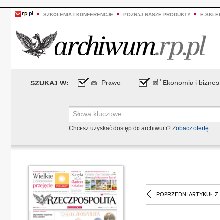
SZKOLENIA I KONFERENCJE
POZNAJ NASZE PRODUKTY
E-SKLE
Prawo
Ekonomia i biznes
SZUKAJ W:
Chcesz uzyskać dostęp do archiwum?
Zobacz ofertę
POPRZEDNI ARTYKUŁ Z