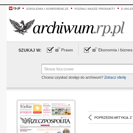
SZKOLENIA I KONFERENCJE
POZNAJ NASZE PRODUKTY
E-SKLE
Prawo
Ekonomia i biznes
SZUKAJ W:
Chcesz uzyskać dostęp do archiwum?
Zobacz ofertę
POPRZEDNI ARTYKUŁ Z