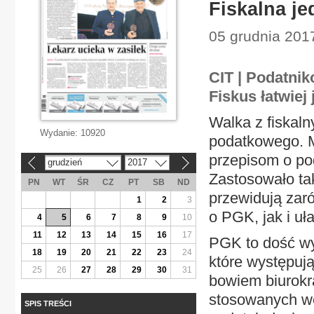
Fiskalna j
05 grudnia 201
CIT | Podatnik
Fiskus łatwiej
Walka z fiskal
Wydanie:
10920
podatkowego. M
przepisom o po
grudzień
2017
«
»
Zastosowało tak
PN
WT
ŚR
CZ
PT
SB
ND
przewidują zar
1
2
3
o PGK, jak i uł
4
5
6
7
8
9
10
11
12
13
14
15
16
17
PGK to dość wy
18
19
20
21
22
23
24
które występują
25
26
27
28
29
30
31
bowiem biurok
stosowanych we
SPIS TREŚCI