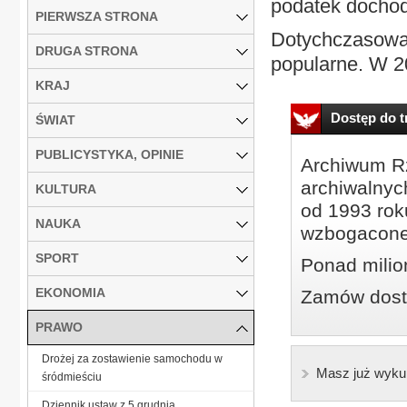
podatek docho
PIERWSZA STRONA
Dotychczasowa 
DRUGA STRONA
popularne. W 20
KRAJ
Dostęp do tr
ŚWIAT
PUBLICYSTYKA, OPINIE
Archiwum Rz
archiwalnyc
KULTURA
od 1993 roku
NAUKA
wzbogacone
SPORT
Ponad milio
EKONOMIA
Zamów dostę
PRAWO
Drożej za zostawienie samochodu w
Masz już wyku
śródmieściu
Dziennik ustaw z 5 grudnia