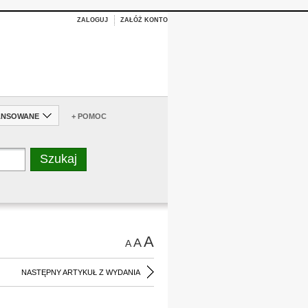
ZALOGUJ
ZAŁÓŻ KONTO
ANSOWANE
+ POMOC
A
A
A
NASTĘPNY ARTYKUŁ Z WYDANIA