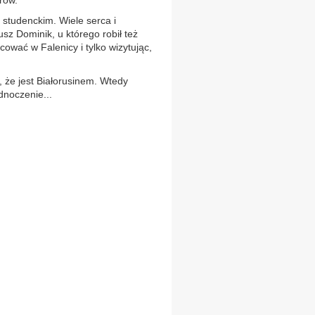
rów.
studenckim. Wiele serca i
sz Dominik, u którego robił też
ować w Falenicy i tylko wizytując,
 że jest Białorusinem. Wtedy
dnoczenie...