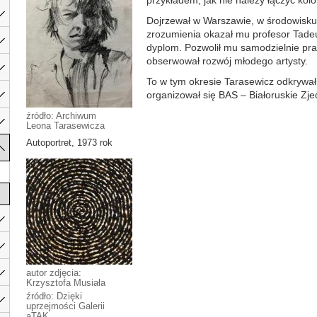
przykładem, jak nie należy łączyć kolo
Dojrzewał w Warszawie, w środowisku 
zrozumienia okazał mu profesor Tadeu
dyplom. Pozwolił mu samodzielnie prac
obserwował rozwój młodego artysty.
To w tym okresie Tarasewicz odkrywał,
organizował się BAS – Białoruskie Zje
źródło: Archiwum
Leona Tarasewicza
Autoportret, 1973 rok
autor zdjęcia:
Krzysztofa Musiała
źródło: Dzięki
uprzejmości Galerii
aTAK