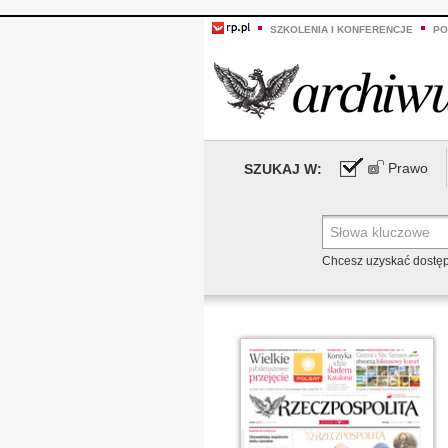
SZKOLENIA I KONFERENCJE
PO
Prawo
SZUKAJ W:
Chcesz uzyskać dostę