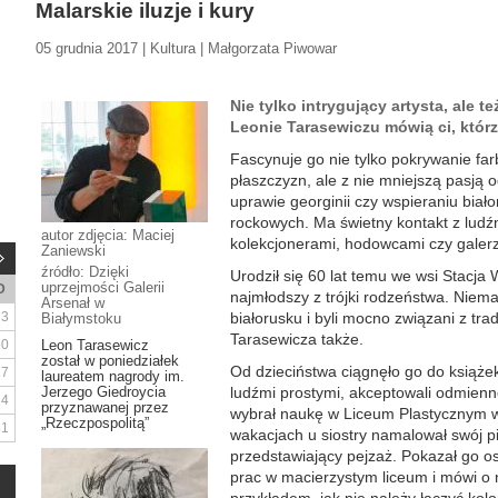
Malarskie iluzje i kury
05 grudnia 2017 | Kultura | Małgorzata Piwowar
Nie tylko intrygujący artysta, ale t
Leonie Tarasewiczu mówią ci, którz
Fascynuje go nie tylko pokrywanie fa
płaszczyzn, ale z nie mniejszą pasją 
uprawie georginii czy wspieraniu bia
rockowych. Ma świetny kontakt z ludźm
autor zdjęcia: Maciej
kolekcjonerami, hodowcami czy galer
Zaniewski
źródło: Dzięki
Urodził się 60 lat temu we wsi Stacja W
uprzejmości Galerii
D
najmłodszy z trójki rodzeństwa. Niema
Arsenał w
3
białorusku i byli mocno związani z tr
Białymstoku
Tarasewicza także.
10
Leon Tarasewicz
został w poniedziałek
Od dzieciństwa ciągnęło go do książek
17
laureatem nagrody im.
Jerzego Giedroycia
ludźmi prostymi, akceptowali odmiennoś
24
przyznawanej przez
wybrał naukę w Liceum Plastycznym w 
„Rzeczpospolitą”
31
wakacjach u siostry namalował swój p
przedstawiający pejzaż. Pokazał go o
prac w macierzystym liceum i mówi o 