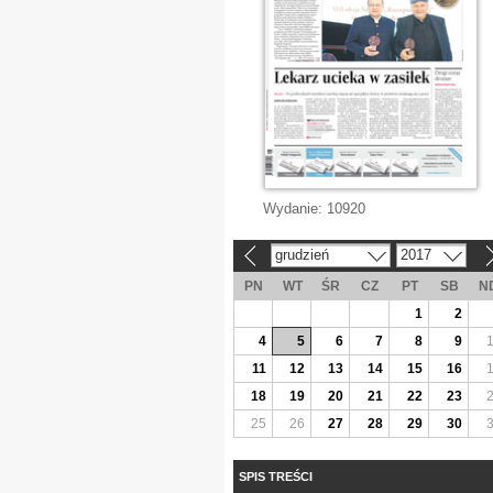
Wydanie:
10920
grudzień
2017
«
»
PN
WT
ŚR
CZ
PT
SB
N
1
2
4
5
6
7
8
9
11
12
13
14
15
16
18
19
20
21
22
23
25
26
27
28
29
30
SPIS TREŚCI