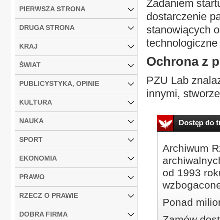
Zadaniem start
PIERWSZA STRONA
dostarczenie p
DRUGA STRONA
stanowiących o
technologiczne
KRAJ
Ochrona z p
ŚWIAT
PZU Lab znalazł
PUBLICYSTYKA, OPINIE
innymi, stworze
KULTURA
NAUKA
Dostęp do tr
SPORT
Archiwum Rz
EKONOMIA
archiwalnyc
od 1993 roku
PRAWO
wzbogacone
RZECZ O PRAWIE
Ponad milio
DOBRA FIRMA
Zamów dostę