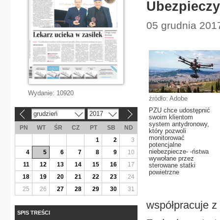
Ubezpieczy
05 grudnia 201
Wydanie:
10920
źródło: Adobe
PZU chce udostępnić
grudzień
2017
«
»
swoim klientom
system antydronowy,
PN
WT
ŚR
CZ
PT
SB
ND
który pozwoli
monitorować
1
2
3
potencjalne
niebezpiecze- -ństwa
4
5
6
7
8
9
10
wywołane przez
11
12
13
14
15
16
17
sterowane statki
powietrzne
18
19
20
21
22
23
24
25
26
27
28
29
30
31
współpracuje z
SPIS TREŚCI