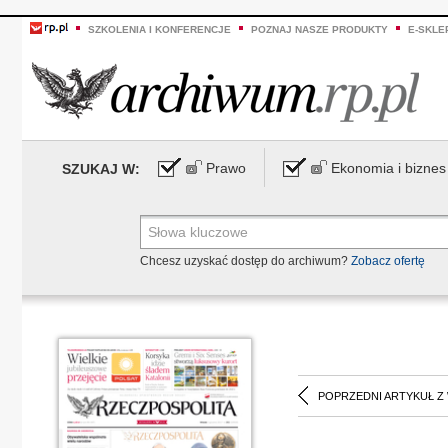
SZKOLENIA I KONFERENCJE
POZNAJ NASZE PRODUKTY
E-SKLE
Prawo
Ekonomia i biznes
SZUKAJ W:
Chcesz uzyskać dostęp do archiwum?
Zobacz ofertę
POPRZEDNI ARTYKUŁ Z