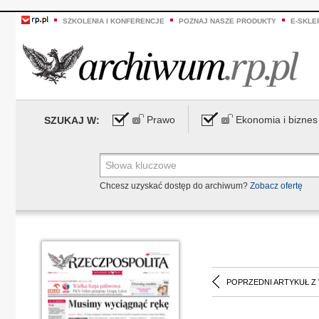
SZKOLENIA I KONFERENCJE
POZNAJ NASZE PRODUKTY
E-SKLE
Prawo
Ekonomia i biznes
SZUKAJ W:
Chcesz uzyskać dostęp do archiwum?
Zobacz ofertę
POPRZEDNI ARTYKUŁ Z