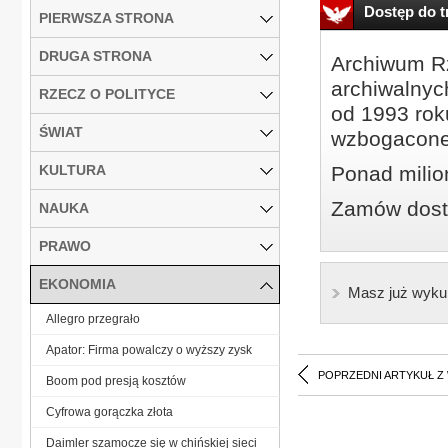
Dostęp do tr
PIERWSZA STRONA
DRUGA STRONA
Archiwum Rz
archiwalnyc
RZECZ O POLITYCE
od 1993 roku
ŚWIAT
wzbogacone
KULTURA
Ponad milio
Zamów dostę
NAUKA
PRAWO
EKONOMIA
Masz już wyku
Allegro przegrało
Apator: Firma powalczy o wyższy zysk
POPRZEDNI ARTYKUŁ Z
Boom pod presją kosztów
Cyfrowa gorączka złota
Daimler szamocze się w chińskiej sieci