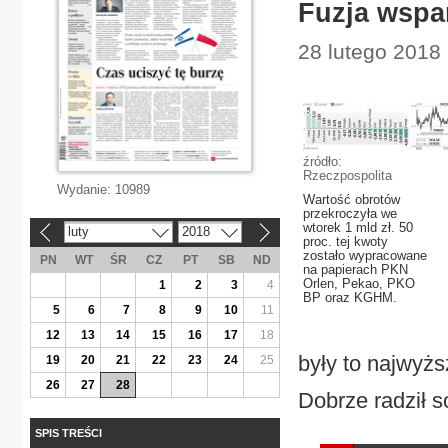
Fuzja wspa
28 lutego 2018
źródło:
Rzeczpospolita
Wydanie:
10989
Wartość obrotów
przekroczyła we
wtorek 1 mld zł. 50
luty
2018
«
»
proc. tej kwoty
zostało wypracowane
PN
WT
ŚR
CZ
PT
SB
ND
na papierach PKN
Orlen, Pekao, PKO
1
2
3
4
BP oraz KGHM.
5
6
7
8
9
10
11
12
13
14
15
16
17
18
były to najwyżs
19
20
21
22
23
24
25
26
27
28
Dobrze radził s
SPIS TREŚCI