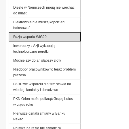
Diesle w Niemczech mogą nie wjechać
do miast
Elektrownie nie muszą kopcić ani
hałasować
Fuzja wsparła WIG20
Inwestorzy z Azji wykupują
technologiczne perełki
Mocniejszy dolar, słabszy złoty
Niedobór pracowników to teraz problem
prezesa
PARP we wsparciu dla firm stawia na
wiedzę, kontakty i doradztwo
PKN Orlen może połknąć Grupę Lotos
w ciągu roku
Pierwsze oznaki zmiany w Banku
Pekao
Polityka na razie nie szkodzi w