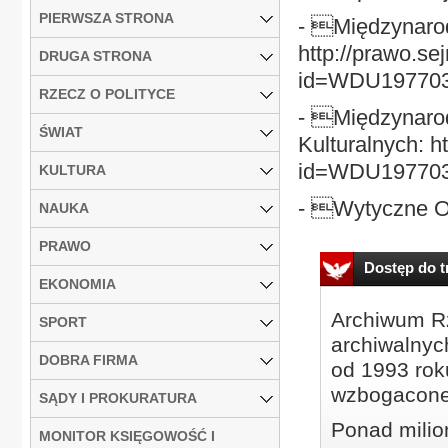
PIERWSZA STRONA
- Międzynarod
http://prawo.se
DRUGA STRONA
id=WDU19770
RZECZ O POLITYCE
- Międzynaro
ŚWIAT
Kulturalnych: h
id=WDU19770
KULTURA
- Wytyczne OE
NAUKA
PRAWO
Dostęp do tr
EKONOMIA
Archiwum Rz
SPORT
archiwalnyc
DOBRA FIRMA
od 1993 roku
wzbogacone
SĄDY I PROKURATURA
Ponad milio
MONITOR KSIĘGOWOŚĆ I