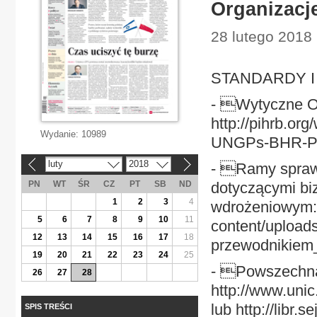
Organizacje
28 lutego 2018 
STANDARDY I
- Wytyczne ON
http://pihrb.o
Wydanie:
10989
UNGPs-BHR-P
luty
2018
- Ramy spraw
«
»
PN
WT
ŚR
CZ
PT
SB
ND
dotyczącymi bi
1
2
3
4
wdrożeniowym: h
5
6
7
8
9
10
11
content/uploa
12
13
14
15
16
17
18
przewodnikiem
19
20
21
22
23
24
25
- Powszechna
26
27
28
http://www.uni
lub http://libr.
SPIS TREŚCI