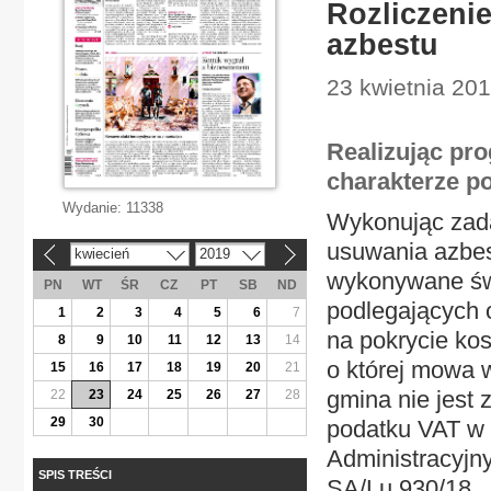
Rozliczenie
azbestu
23 kwietnia 201
Realizując pr
charakterze po
Wydanie:
11338
Wykonując zada
usuwania azbest
kwiecień
2019
«
»
wykonywane świ
PN
WT
ŚR
CZ
PT
SB
ND
podlegających 
1
2
3
4
5
6
7
na pokrycie kos
8
9
10
11
12
13
14
o której mowa w
15
16
17
18
19
20
21
gmina nie jest
22
23
24
25
26
27
28
29
30
podatku VAT w 
Administracyjny
SPIS TREŚCI
SA/Lu 930/18.