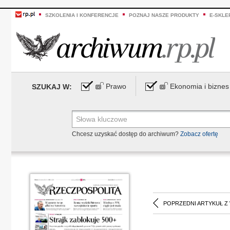
SZKOLENIA I KONFERENCJE
POZNAJ NASZE PRODUKTY
E-SKLE
Prawo
Ekonomia i biznes
SZUKAJ W:
Chcesz uzyskać dostęp do archiwum?
Zobacz ofertę
POPRZEDNI ARTYKUŁ Z