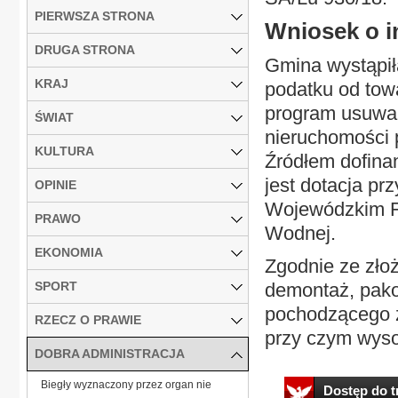
PIERWSZA STRONA
Wniosek o i
DRUGA STRONA
Gmina wystąpiła
KRAJ
podatku od tow
program usuwan
ŚWIAT
nieruchomości 
KULTURA
Źródłem dofina
jest dotacja p
OPINIE
Wojewódzkim F
PRAWO
Wodnej.
EKONOMIA
Zgodnie ze zło
SPORT
demontaż, pakow
pochodzącego z
RZECZ O PRAWIE
przy czym wyso
DOBRA ADMINISTRACJA
Biegły wyznaczony przez organ nie
Dostęp do tr