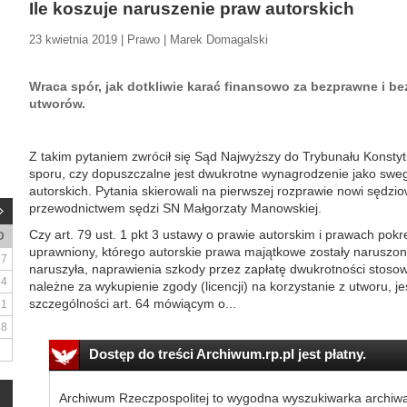
Ile koszuje naruszenie praw autorskich
23 kwietnia 2019 | Prawo | Marek Domagalski
Wraca spór, jak dotkliwie karać finansowo za bezprawne i be
utworów.
Z takim pytaniem zwrócił się Sąd Najwyższy do Trybunału Konstyt
sporu, czy dopuszczalne jest dwukrotne wynagrodzenie jako swe
autorskich. Pytania skierowali na pierwszej rozprawie nowi sędzi
przewodnictwem sędzi SN Małgorzaty Manowskiej.
Czy art. 79 ust. 1 pkt 3 ustawy o prawie autorskim i prawach pok
D
uprawniony, którego autorskie prawa majątkowe zostały naruszon
7
naruszyła, naprawienia szkody przez zapłatę dwukrotności stoso
14
należne za wykupienie zgody (licencji) na korzystanie z utworu, j
szczególności art. 64 mówiącym o...
21
28
Dostęp do treści Archiwum.rp.pl jest płatny.
Archiwum Rzeczpospolitej to wygodna wyszukiwarka archiw