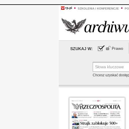
SZKOLENIA I KONFERENCJE
PO
Prawo
SZUKAJ W:
Chcesz uzyskać dostę