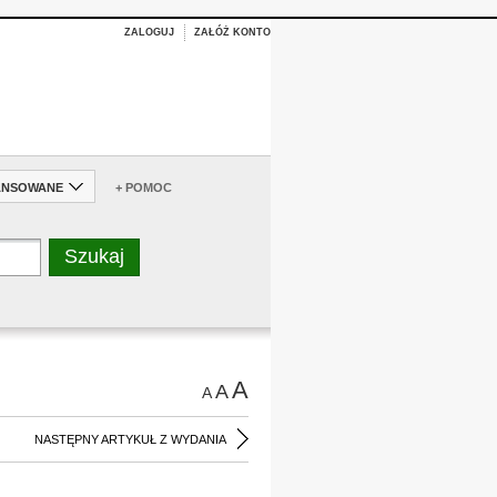
ZALOGUJ
ZAŁÓŻ KONTO
ANSOWANE
+ POMOC
A
A
A
NASTĘPNY ARTYKUŁ Z WYDANIA