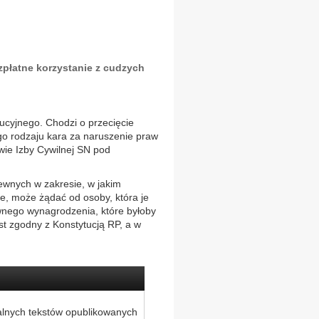
zpłatne korzystanie z cudzych
ucyjnego. Chodzi o przecięcie
go rodzaju kara za naruszenie praw
owie Izby Cywilnej SN pod
rewnych w zakresie, w jakim
e, może żądać od osoby, która je
wnego wynagrodzenia, które byłoby
est zgodny z Konstytucją RP, a w
alnych tekstów opublikowanych