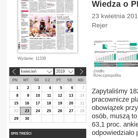
Wiedza o PP
23 kwietnia 20
Rejer
Wydanie:
11338
źródło:
kwiecień
2019
«
»
Rzeczpospolita
PN
WT
ŚR
CZ
PT
SB
ND
1
2
3
4
5
6
7
Zapytaliśmy 18
8
9
10
11
12
13
14
pracownicze pl
15
16
17
18
19
20
21
obowiązek przy
22
23
24
25
26
27
28
osób, muszą to 
29
30
63,1 proc. ank
odpowiedziało 
SPIS TREŚCI