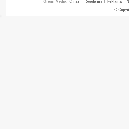
Gremi Media:
O nas
|
Regulamin
|
Reklama
|
N
© Copyr