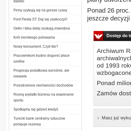
daleko
Ponad 26 proc.
Firmy szykują się na gorsze czasy
jeszcze decyzji
Ford Fiesta ST: Daj się zaskoczyć!
Getin i Idea dalej szukają inwestora
Dostęp do tr
Król morskiego polowania
Nowy konsument. Czyli kto?
Archiwum Rz
Pracownikom trudno dogonić płace
archiwalnyc
szefów
od 1993 roku
Progresja podatkowa wzrośnie, ale
wzbogacone
niewiele
Ponad milio
Przestrzelone nierówności dochodów
Zamów dostę
Rosną wydatki biznesu na wspieranie
sportu
Spotkajmy się gdzieś kiedyś
Masz już wyku
Turecki bank centralny sztucznie
pompuje rezerwy