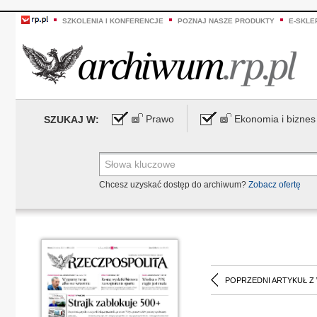
SZKOLENIA I KONFERENCJE
POZNAJ NASZE PRODUKTY
E-SKLE
Prawo
Ekonomia i biznes
SZUKAJ W:
Chcesz uzyskać dostęp do archiwum?
Zobacz ofertę
POPRZEDNI ARTYKUŁ Z