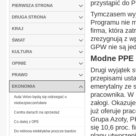
przystąpić do 
PIERWSZA STRONA
Tymczasem wyją
DRUGA STRONA
Programu nie m
KRAJ
firma, która zat
zrezygnują z w
ŚWIAT
GPW nie są jed
KULTURA
Modne PPE
OPINIE
Drugi wyjątek s
PRAWO
przepisami ust
emerytalny ze 
EKONOMIA
pracownika. W 
Auta Volvo będą się ostrzegać o
załogi. Okazuje
niebezpieczeństwie
już oferuje pr
Centra danych na sprzedaż
Grupa Azoty, 
Co dalej z OFE
się 10,6 proc. 
Do miliona elektryków jeszcze bardzo
plany utworzen