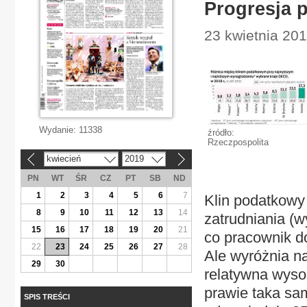
Progresja 
23 kwietnia 20
Wydanie:
11338
źródło:
Rzeczpospolita
kwiecień
2019
«
»
PN
WT
ŚR
CZ
PT
SB
ND
1
2
3
4
5
6
7
Klin podatkowy 
8
9
10
11
12
13
14
zatrudniania (w
15
16
17
18
19
20
21
co pracownik dos
22
23
24
25
26
27
28
Ale wyróżnia nas
29
30
relatywna wyso
prawie taka sam
SPIS TREŚCI