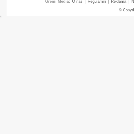
Gremi Media:
O nas
|
Regulamin
|
Reklama
|
N
© Copyr