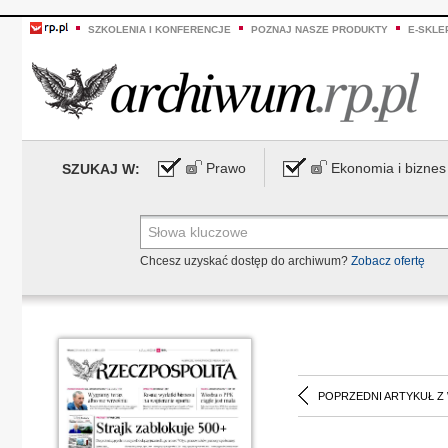
SZKOLENIA I KONFERENCJE
POZNAJ NASZE PRODUKTY
E-SKLE
Prawo
Ekonomia i biznes
SZUKAJ W:
Chcesz uzyskać dostęp do archiwum?
Zobacz ofertę
POPRZEDNI ARTYKUŁ Z