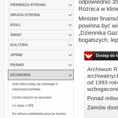
odpowiednio 35
PIERWSZA STRONA
Różnica w klini
DRUGA STRONA
Minister finan
powinna być wi
KRAJ
„Dziennika Gaz
ŚWIAT
bogatszych, lepi
KULTURA
OPINIE
Dostęp do tr
PRAWO
Archiwum Rz
EKONOMIA
archiwalnyc
od 1993 roku
Auta Volvo będą się ostrzegać o
wzbogacone
niebezpieczeństwie
Ponad milio
Centra danych na sprzedaż
Co dalej z OFE
Zamów dostę
Do miliona elektryków jeszcze bardzo