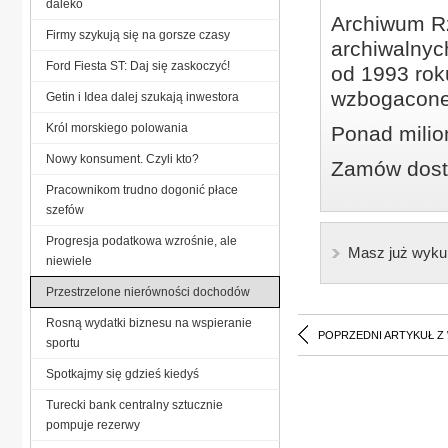
daleko
Archiwum Rz
Firmy szykują się na gorsze czasy
archiwalnyc
Ford Fiesta ST: Daj się zaskoczyć!
od 1993 roku
wzbogacone
Getin i Idea dalej szukają inwestora
Król morskiego polowania
Ponad milio
Nowy konsument. Czyli kto?
Zamów dostę
Pracownikom trudno dogonić płace
szefów
Progresja podatkowa wzrośnie, ale
Masz już wyku
niewiele
Przestrzelone nierówności dochodów
Rosną wydatki biznesu na wspieranie
POPRZEDNI ARTYKUŁ Z
sportu
Spotkajmy się gdzieś kiedyś
Turecki bank centralny sztucznie
pompuje rezerwy