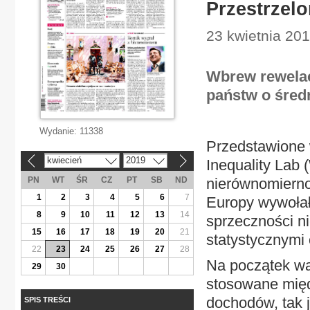
Przestrzel
23 kwietnia 20
Wbrew rewelac
państw o śred
Wydanie:
11338
Przedstawione
kwiecień
2019
Inequality Lab 
«
»
PN
WT
ŚR
CZ
PT
SB
ND
nierównomierno
1
2
3
4
5
6
7
Europy wywołał
8
9
10
11
12
13
14
sprzeczności ni
15
16
17
18
19
20
21
statystycznymi
22
23
24
25
26
27
28
Na początek wa
29
30
stosowane międ
dochodów, tak 
SPIS TREŚCI