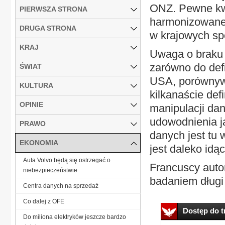
ONZ. Pewne kwe
PIERWSZA STRONA
harmonizowane 
DRUGA STRONA
w krajowych sp
KRAJ
Uwaga o braku
zarówno do defi
ŚWIAT
USA, porównywa
KULTURA
kilkanaście def
OPINIE
manipulacji dan
udowodnienia j
PRAWO
danych jest tu 
EKONOMIA
jest daleko idą
Auta Volvo będą się ostrzegać o
Francuscy auto
niebezpieczeństwie
badaniem długi 
Centra danych na sprzedaż
Co dalej z OFE
Dostęp do tr
Do miliona elektryków jeszcze bardzo