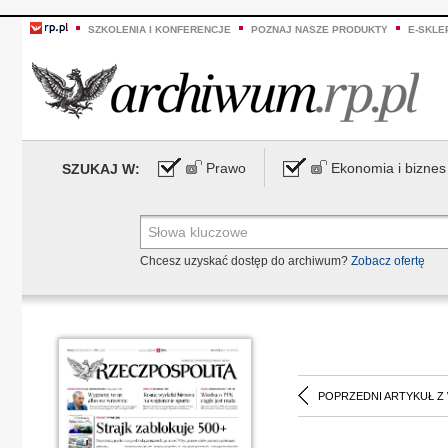
SZKOLENIA I KONFERENCJE
POZNAJ NASZE PRODUKTY
E-SKLE
Prawo
Ekonomia i biznes
SZUKAJ W:
Chcesz uzyskać dostęp do archiwum?
Zobacz ofertę
POPRZEDNI ARTYKUŁ Z