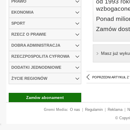
od 1993 roku
PRAWO
wzbogacone
EKONOMIA
Ponad milio
SPORT
Zamów dostę
RZECZ O PRAWIE
DOBRA ADMINISTRACJA
Masz już wyku
RZECZPOSPOLITA CYFROWA
DODATKI JEDNODNIOWE
POPRZEDNI ARTYKUŁ Z
ŻYCIE REGIONÓW
Zamów abonament
Gremi Media:
O nas
|
Regulamin
|
Reklama
|
N
© Copyr