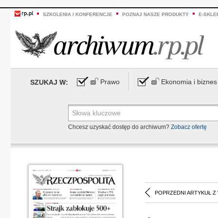
SZKOLENIA I KONFERENCJE
POZNAJ NASZE PRODUKTY
E-SKLE
Prawo
Ekonomia i biznes
SZUKAJ W:
Chcesz uzyskać dostęp do archiwum?
Zobacz ofertę
POPRZEDNI ARTYKUŁ Z