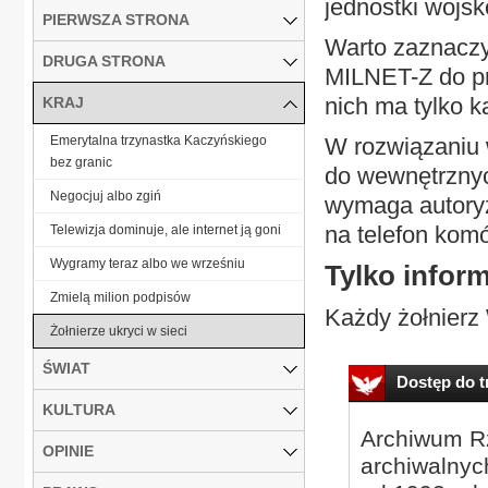
jednostki wojsk
PIERWSZA STRONA
Warto zaznaczyć
DRUGA STRONA
MILNET-Z do pr
nich ma tylko 
KRAJ
Emerytalna trzynastka Kaczyńskiego
W rozwiązaniu 
bez granic
do wewnętrznyc
Negocjuj albo zgiń
wymaga autoryz
na telefon kom
Telewizja dominuje, ale internet ją goni
Wygramy teraz albo we wrześniu
Tylko infor
Zmielą milion podpisów
Każdy żołnierz
Żołnierze ukryci w sieci
ŚWIAT
Dostęp do tr
KULTURA
Archiwum Rz
OPINIE
archiwalnyc