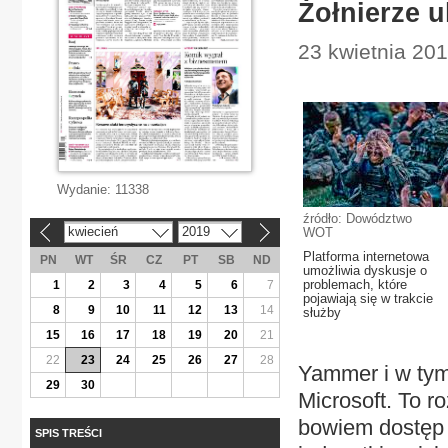
Żołnierze u
23 kwietnia 201
Wydanie:
11338
źródło: Dowództwo
kwiecień
2019
WOT
«
»
Platforma internetowa
PN
WT
ŚR
CZ
PT
SB
ND
umożliwia dyskusje o
problemach, które
1
2
3
4
5
6
7
pojawiają się w trakcie
8
9
10
11
12
13
14
służby
15
16
17
18
19
20
21
22
23
24
25
26
27
28
Yammer i w tym
29
30
Microsoft. To r
bowiem dostęp 
SPIS TREŚCI