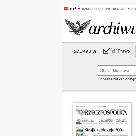
SZKOLENIA I KONFERENCJE
PO
Prawo
SZUKAJ W:
Chcesz uzyskać dostę