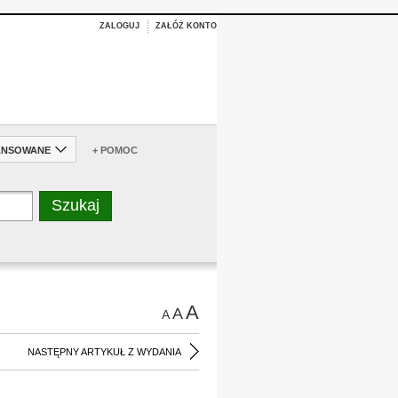
ZALOGUJ
ZAŁÓŻ KONTO
ANSOWANE
+ POMOC
A
A
A
NASTĘPNY ARTYKUŁ Z WYDANIA