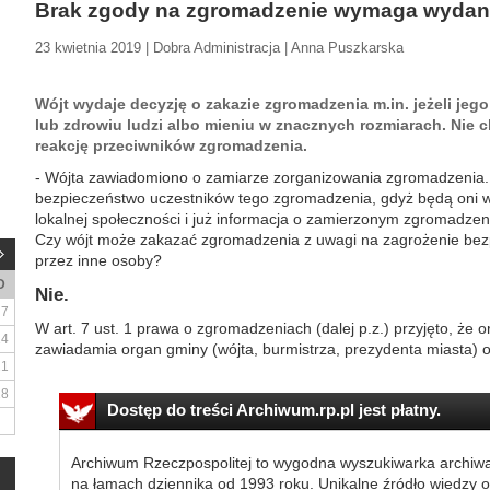
Brak zgody na zgromadzenie wymaga wydania
23 kwietnia 2019 | Dobra Administracja | Anna Puszkarska
Wójt wydaje decyzję o zakazie zgromadzenia m.in. jeżeli jeg
lub zdrowiu ludzi albo mieniu w znacznych rozmiarach. Nie c
reakcję przeciwników zgromadzenia.
- Wójta zawiadomiono o zamiarze zorganizowania zgromadzenia. 
bezpieczeństwo uczestników tego zgromadzenia, gdyż będą oni 
lokalnej społeczności i już informacja o zamierzonym zgromadzeni
Czy wójt może zakazać zgromadzenia z uwagi na zagrożenie bez
przez inne osoby?
D
Nie.
7
W art. 7 ust. 1 prawa o zgromadzeniach (dalej p.z.) przyjęto, że
14
zawiadamia organ gminy (wójta, burmistrza, prezydenta miasta) o
21
28
Dostęp do treści Archiwum.rp.pl jest płatny.
Archiwum Rzeczpospolitej to wygodna wyszukiwarka archiw
na łamach dziennika od 1993 roku. Unikalne źródło wiedzy o