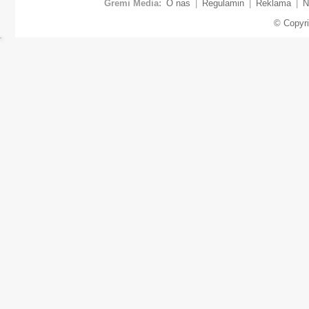
Gremi Media:
O nas
|
Regulamin
|
Reklama
|
N
© Copyr