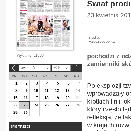
Świat prod
23 kwietnia 20
źródło:
Rzeczpospolita
pochodzi z odz
Wydanie:
11338
zamienniki skó
kwiecień
2019
«
»
PN
WT
ŚR
CZ
PT
SB
ND
1
2
3
4
5
6
7
Po eksplozji tz
8
9
10
11
12
13
14
wprowadzały ob
15
16
17
18
19
20
21
krótkich linii,
22
23
24
25
26
27
28
który często lą
29
30
refleksja, że t
w krajach rozwi
SPIS TREŚCI