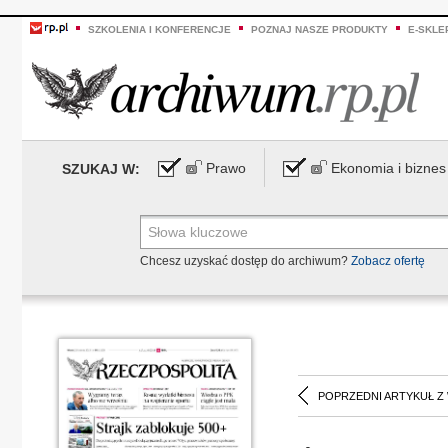
SZKOLENIA I KONFERENCJE
POZNAJ NASZE PRODUKTY
E-SKLE
Prawo
Ekonomia i biznes
SZUKAJ W:
Chcesz uzyskać dostęp do archiwum?
Zobacz ofertę
POPRZEDNI ARTYKUŁ Z