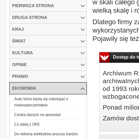
w skali całego 
PIERWSZA STRONA
wielką skalę i 
DRUGA STRONA
Dlatego firmy z
wykorzystanych
KRAJ
Pojawiły się też
ŚWIAT
KULTURA
Dostęp do tr
OPINIE
Archiwum Rz
PRAWO
archiwalnyc
od 1993 roku
EKONOMIA
wzbogacone
Auta Volvo będą się ostrzegać o
niebezpieczeństwie
Ponad milio
Centra danych na sprzedaż
Zamów dostę
Co dalej z OFE
Do miliona elektryków jeszcze bardzo