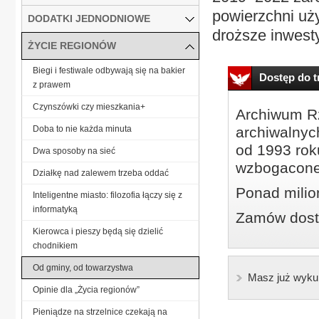
powierzchni uży
DODATKI JEDNODNIOWE
droższe inwest
ŻYCIE REGIONÓW
Biegi i festiwale odbywają się na bakier
Dostęp do tr
z prawem
Czynszówki czy mieszkania+
Archiwum Rz
Doba to nie każda minuta
archiwalnyc
od 1993 roku
Dwa sposoby na sieć
wzbogacone
Działkę nad zalewem trzeba oddać
Ponad milio
Inteligentne miasto: filozofia łączy się z
informatyką
Zamów dostę
Kierowca i pieszy będą się dzielić
chodnikiem
Od gminy, od towarzystwa
Masz już wyku
Opinie dla „Życia regionów”
Pieniądze na strzelnice czekają na