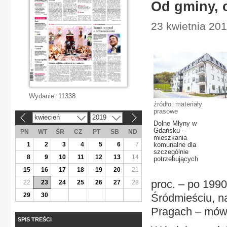
Od gminy, 
23 kwietnia 20
Wydanie:
11338
źródło: materiały
prasowe
kwiecień
2019
«
»
Dolne Młyny w
Gdańsku –
PN
WT
ŚR
CZ
PT
SB
ND
mieszkania
1
2
3
4
5
6
7
komunalne dla
szczególnie
8
9
10
11
12
13
14
potrzebujących
15
16
17
18
19
20
21
proc. – po 1990
22
23
24
25
26
27
28
29
30
Śródmieściu, na
Pragach – mówi
SPIS TREŚCI