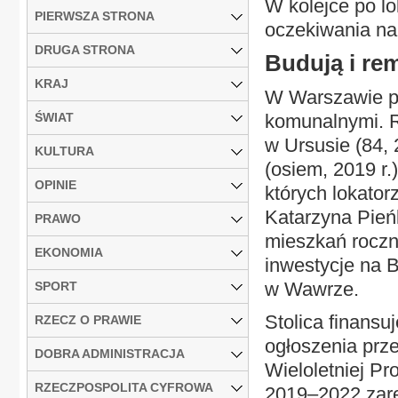
W kolejce po lo
PIERWSZA STRONA
oczekiwania na
DRUGA STRONA
Budują i re
KRAJ
W Warszawie p
ŚWIAT
komunalnymi. R
w Ursusie (84, 
KULTURA
(osiem, 2019 r.
OPINIE
których lokato
Katarzyna Pień
PRAWO
mieszkań roczn
EKONOMIA
inwestycje na B
w Wawrze.
SPORT
Stolica finans
RZECZ O PRAWIE
ogłoszenia prz
DOBRA ADMINISTRACJA
Wieloletniej Pr
RZECZPOSPOLITA CYFROWA
2019–2022 zar