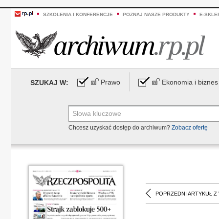
SZKOLENIA I KONFERENCJE
POZNAJ NASZE PRODUKTY
E-SKLE
Prawo
Ekonomia i biznes
SZUKAJ W:
Chcesz uzyskać dostęp do archiwum?
Zobacz ofertę
POPRZEDNI ARTYKUŁ Z