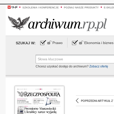
SZKOLENIA I KONFERENCJE
POZNAJ NASZE PRODUKTY
E-SKLE
Prawo
Ekonomia i biznes
SZUKAJ W:
Chcesz uzyskać dostęp do archiwum?
Zobacz ofertę
POPRZEDNI ARTYKUŁ Z