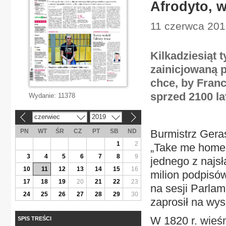
Afrodyto, 
11 czerwca 2019
Kilkadziesiąt 
zainicjowaną p
chce, by Fran
sprzed 2100 l
Wydanie:
11378
czerwiec
2019
«
»
PN
WT
ŚR
CZ
PT
SB
ND
Burmistrz Gera
1
2
„Take me home" 
3
4
5
6
7
8
9
jednego z najsł
10
11
12
13
14
15
16
milion podpisów
17
18
19
20
21
22
23
na sesji Parla
24
25
26
27
28
29
30
zaprosił na wys
W 1820 r. wieś
SPIS TREŚCI