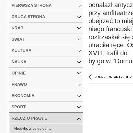
odnalazł antycz
PIERWSZA STRONA
przy amfiteatrze
DRUGA STRONA
obejrzeć to mie
niego francuski
KRAJ
roztrzaskał się
ŚWIAT
utraciła ręce.
KULTURA
XVIII, trafił d
by go w "Domu A
NAUKA
OPINIE
POPRZEDNI ARTYKUŁ Z
PRAWO
EKONOMIA
SPORT
RZECZ O PRAWIE
Afrodyto, wróć do domu