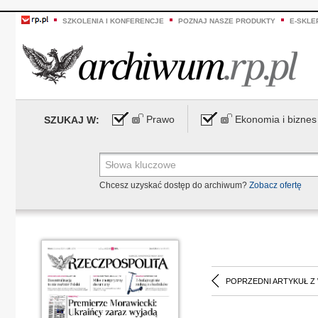
SZKOLENIA I KONFERENCJE
POZNAJ NASZE PRODUKTY
E-SKLE
Prawo
Ekonomia i biznes
SZUKAJ W:
Chcesz uzyskać dostęp do archiwum?
Zobacz ofertę
POPRZEDNI ARTYKUŁ Z