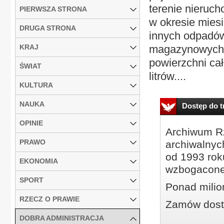
terenie nieruch
PIERWSZA STRONA
w okresie mies
DRUGA STRONA
innych odpadów
KRAJ
magazynowych, 
powierzchni cał
ŚWIAT
litrów....
KULTURA
NAUKA
Dostęp do tr
OPINIE
Archiwum Rz
PRAWO
archiwalnyc
od 1993 roku
EKONOMIA
wzbogacone
SPORT
Ponad milio
RZECZ O PRAWIE
Zamów dostę
DOBRA ADMINISTRACJA