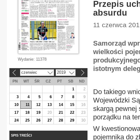
Przepis uc
absurdu
11 czerwca 201
Samorząd wpro
wielkości poj
produkcyjnego
Wydanie:
11378
istotnym dele
czerwiec
2019
«
»
PN
WT
ŚR
CZ
PT
SB
ND
1
2
Do takiego wni
3
4
5
6
7
8
9
Wojewódzki Sąd
10
11
12
13
14
15
16
skargą pewnej s
17
18
19
20
21
22
23
porządku na te
24
25
26
27
28
29
30
W kwestionowa
pojemnika do 
SPIS TREŚCI