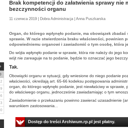
Brak kompetencji do załatwienia sprawy nie
bezczynności organu
11 czerwca 2019 | Dobra Administracja | Anna Puszkarska
Organ, do którego wpłynęło podanie, ma obowiązek zbadać 
sprawie. W razie stwierdzenia braku właściwości, powinien p
odpowiedniemu organowi i zawiadomić o tym osobę, która je
Do wójta wpłynęło podanie w sprawie, która nie należy do jego k
wójt nie zareaguje na to podanie, będzie to oznaczać jego bezcz
Tak.
D
Obowiązki organu w sytuacji, gdy wniesione do niego podanie po
właściwości, określają art. 65-66 kodeksu postępowania administra
2
organ, do którego wpłynęło podanie, jest niewłaściwy w sprawie, 
9
do właściwego organu, jednocześnie zawiadamiając o tym wnosz
16
Zawiadomienie o przekazaniu powinno zawierać uzasadnienie (art
23
warunkiem zastosowania...
30
Dostęp do treści Archiwum.rp.pl jest płatny.