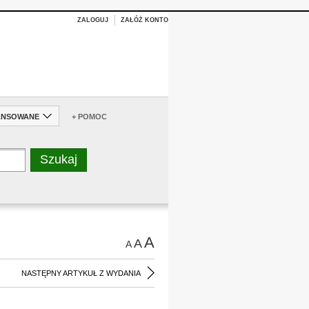
ZALOGUJ
ZAŁÓŻ KONTO
ANSOWANE
+ POMOC
A
A
A
NASTĘPNY ARTYKUŁ Z WYDANIA