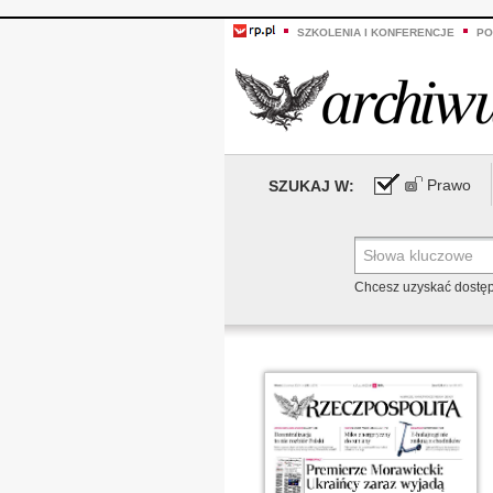
SZKOLENIA I KONFERENCJE
PO
Prawo
SZUKAJ W:
Chcesz uzyskać dostę