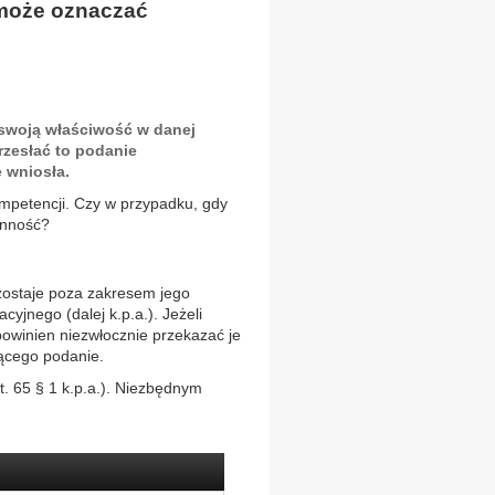
 może oznaczać
swoją właściwość w danej
rzesłać to podanie
 wniosła.
ompetencji. Czy w przypadku, gdy
ynność?
zostaje poza zakresem jego
cyjnego (dalej k.p.a.). Jeżeli
powinien niezwłocznie przekazać je
ącego podanie.
. 65 § 1 k.p.a.). Niezbędnym