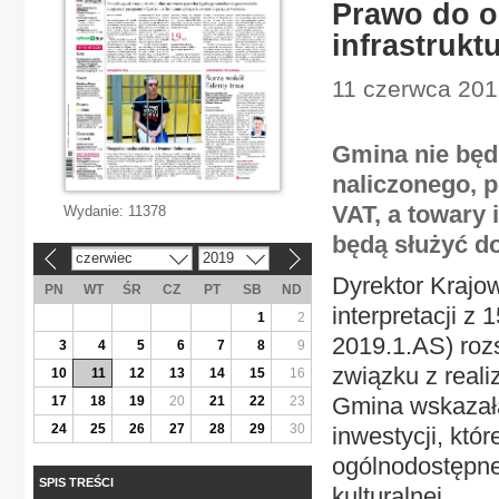
Prawo do o
infrastrukt
11 czerwca 2019
Gmina nie będ
naliczonego, p
VAT, a towary i
Wydanie:
11378
będą służyć d
czerwiec
2019
«
»
Dyrektor Krajow
PN
WT
ŚR
CZ
PT
SB
ND
interpretacji z
1
2
2019.1.AS) roz
3
4
5
6
7
8
9
związku z reali
10
11
12
13
14
15
16
Gmina wskazała 
17
18
19
20
21
22
23
24
25
26
27
28
29
30
inwestycji, któr
ogólnodostępnej 
SPIS TREŚCI
kulturalnej.