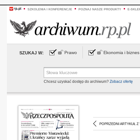
SZKOLENIA I KONFERENCJE
POZNAJ NASZE PRODUKTY
E-SKLE
Prawo
Ekonomia i biznes
SZUKAJ W:
Chcesz uzyskać dostęp do archiwum?
Zobacz ofertę
POPRZEDNI ARTYKUŁ Z