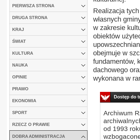
PIERWSZA STRONA
Realizacja tyc
DRUGA STRONA
własnych gminy
w zakresie kult
KRAJ
obiektów użytec
ŚWIAT
upowszechniani
obejmuje w szc
KULTURA
fundamentów, ko
NAUKA
dachowego oraz 
OPINIE
wykonana w ram
PRAWO
Dostęp do tr
EKONOMIA
Archiwum Rz
SPORT
archiwalnyc
RZECZ O PRAWIE
od 1993 roku
wzbogacone
DOBRA ADMINISTRACJA