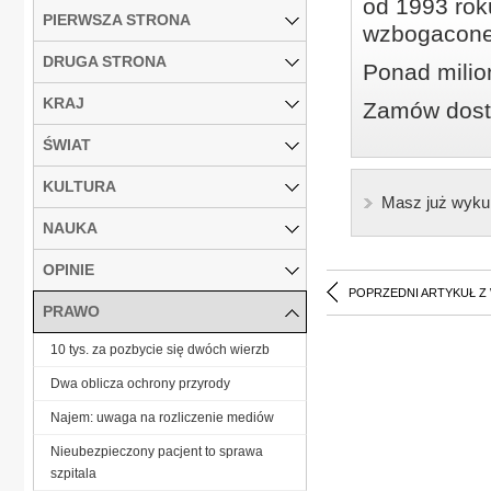
od 1993 roku
PIERWSZA STRONA
wzbogacone
DRUGA STRONA
Ponad milio
KRAJ
Zamów dostę
ŚWIAT
KULTURA
Masz już wyku
NAUKA
OPINIE
POPRZEDNI ARTYKUŁ Z
PRAWO
10 tys. za pozbycie się dwóch wierzb
Dwa oblicza ochrony przyrody
Najem: uwaga na rozliczenie mediów
Nieubezpieczony pacjent to sprawa
szpitala