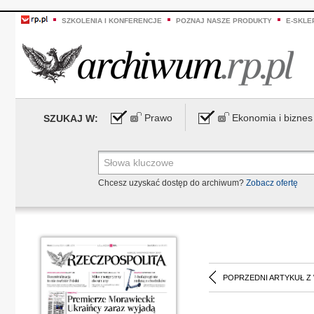
SZKOLENIA I KONFERENCJE
POZNAJ NASZE PRODUKTY
E-SKLE
Prawo
Ekonomia i biznes
SZUKAJ W:
Chcesz uzyskać dostęp do archiwum?
Zobacz ofertę
POPRZEDNI ARTYKUŁ Z