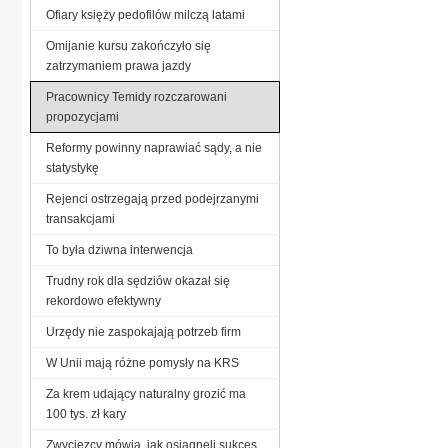
Ofiary księży pedofilów milczą latami
Omijanie kursu zakończyło się
zatrzymaniem prawa jazdy
Pracownicy Temidy rozczarowani
propozycjami
Reformy powinny naprawiać sądy, a nie
statystykę
Rejenci ostrzegają przed podejrzanymi
transakcjami
To była dziwna interwencja
Trudny rok dla sędziów okazał się
rekordowo efektywny
Urzędy nie zaspokajają potrzeb firm
W Unii mają różne pomysły na KRS
Za krem udający naturalny grozić ma
100 tys. zł kary
Zwycięzcy mówią, jak osiągnęli sukces