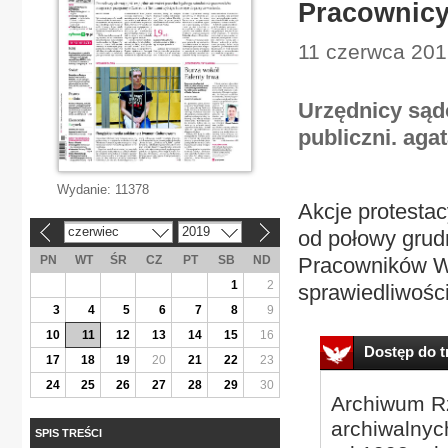
Pracownicy
11 czerwca 201
Urzędnicy sąd
publiczni. aga
Wydanie:
11378
Akcje protesta
czerwiec
2019
od połowy grud
«
»
PN
WT
ŚR
CZ
PT
SB
ND
Pracowników Wy
1
2
sprawiedliwośc
3
4
5
6
7
8
9
10
11
12
13
14
15
16
Dostęp do tr
17
18
19
20
21
22
23
24
25
26
27
28
29
30
Archiwum Rz
archiwalnyc
SPIS TREŚCI