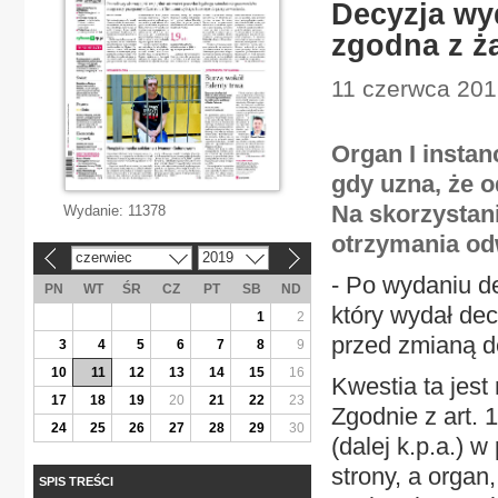
Decyzja wy
zgodna z ż
11 czerwca 201
Organ I instan
gdy uzna, że o
Na skorzystani
Wydanie:
11378
otrzymania od
czerwiec
2019
«
»
- Po wydaniu de
PN
WT
ŚR
CZ
PT
SB
ND
który wydał dec
1
2
przed zmianą 
3
4
5
6
7
8
9
10
11
12
13
14
15
16
Kwestia ta jest
17
18
19
20
21
22
23
Zgodnie z art.
24
25
26
27
28
29
30
(dalej k.p.a.) 
strony, a organ
SPIS TREŚCI