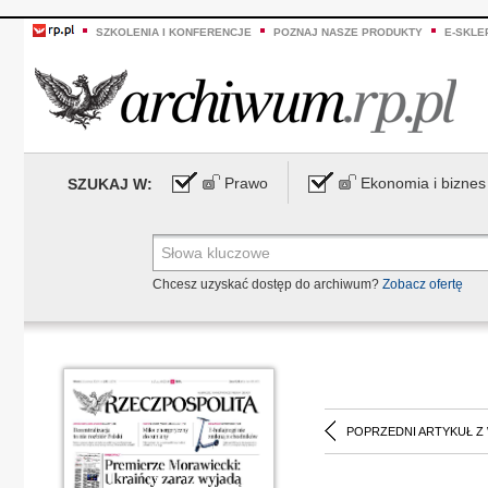
SZKOLENIA I KONFERENCJE
POZNAJ NASZE PRODUKTY
E-SKLE
Prawo
Ekonomia i biznes
SZUKAJ W:
Chcesz uzyskać dostęp do archiwum?
Zobacz ofertę
POPRZEDNI ARTYKUŁ Z