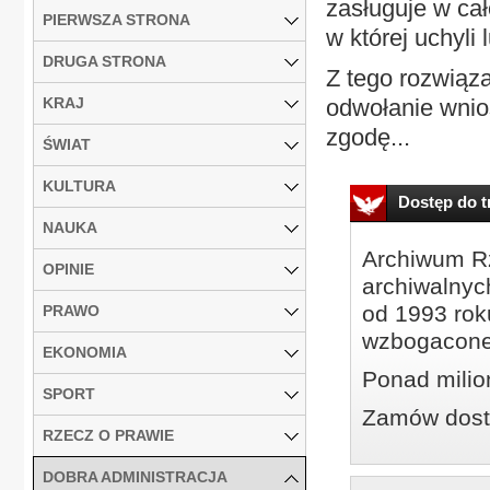
zasługuje w ca
PIERWSZA STRONA
w której uchyli
DRUGA STRONA
Z tego rozwiąz
KRAJ
odwołanie wnios
zgodę...
ŚWIAT
KULTURA
Dostęp do tr
NAUKA
Archiwum Rz
OPINIE
archiwalnyc
od 1993 roku
PRAWO
wzbogacone
EKONOMIA
Ponad milio
SPORT
Zamów dostę
RZECZ O PRAWIE
DOBRA ADMINISTRACJA