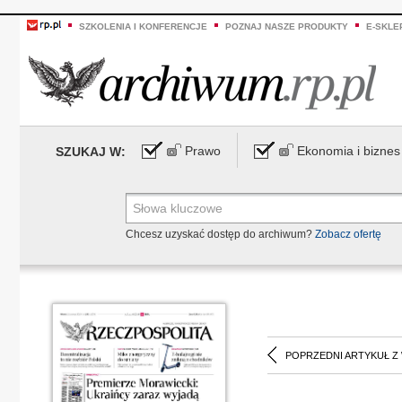
SZKOLENIA I KONFERENCJE
POZNAJ NASZE PRODUKTY
E-SKLE
Prawo
Ekonomia i biznes
SZUKAJ W:
Chcesz uzyskać dostęp do archiwum?
Zobacz ofertę
POPRZEDNI ARTYKUŁ Z