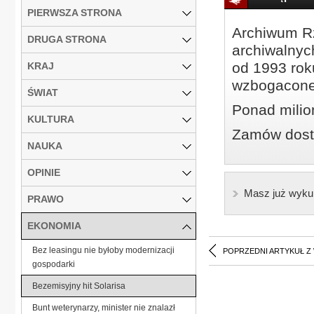
PIERWSZA STRONA
Archiwum Rz
DRUGA STRONA
archiwalnyc
od 1993 roku
KRAJ
wzbogacone
ŚWIAT
Ponad milio
KULTURA
Zamów dostę
NAUKA
OPINIE
Masz już wyku
PRAWO
EKONOMIA
Bez leasingu nie byłoby modernizacji
POPRZEDNI ARTYKUŁ Z
gospodarki
Bezemisyjny hit Solarisa
Bunt weterynarzy, minister nie znalazł