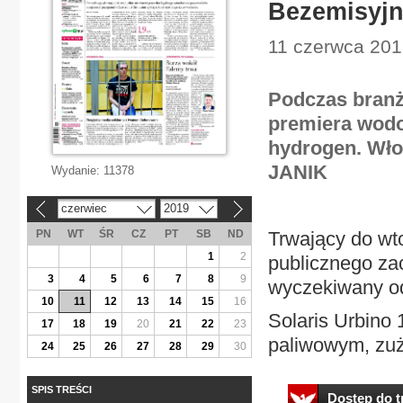
Bezemisyjny
11 czerwca 201
Podczas branż
premiera wod
hydrogen. Wło
JANIK
Wydanie:
11378
czerwiec
2019
«
»
PN
WT
ŚR
CZ
PT
SB
ND
Trwający do wto
1
2
publicznego za
3
4
5
6
7
8
9
wyczekiwany o
10
11
12
13
14
15
16
Solaris Urbino
17
18
19
20
21
22
23
paliwowym, zuż
24
25
26
27
28
29
30
SPIS TREŚCI
Dostęp do tr