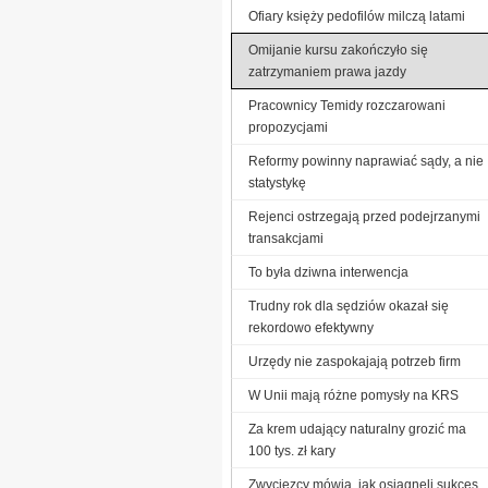
Ofiary księży pedofilów milczą latami
Omijanie kursu zakończyło się
zatrzymaniem prawa jazdy
Pracownicy Temidy rozczarowani
propozycjami
Reformy powinny naprawiać sądy, a nie
statystykę
Rejenci ostrzegają przed podejrzanymi
transakcjami
To była dziwna interwencja
Trudny rok dla sędziów okazał się
rekordowo efektywny
Urzędy nie zaspokajają potrzeb firm
W Unii mają różne pomysły na KRS
Za krem udający naturalny grozić ma
100 tys. zł kary
Zwycięzcy mówią, jak osiągnęli sukces