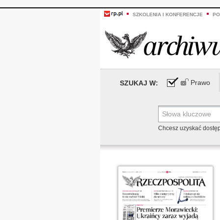
SZKOLENIA I KONFERENCJE
PO
Prawo
SZUKAJ W:
Chcesz uzyskać dostę