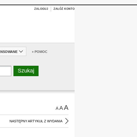
ZALOGUJ
ZAŁÓŻ KONTO
ANSOWANE
+ POMOC
A
A
A
NASTĘPNY ARTYKUŁ Z WYDANIA