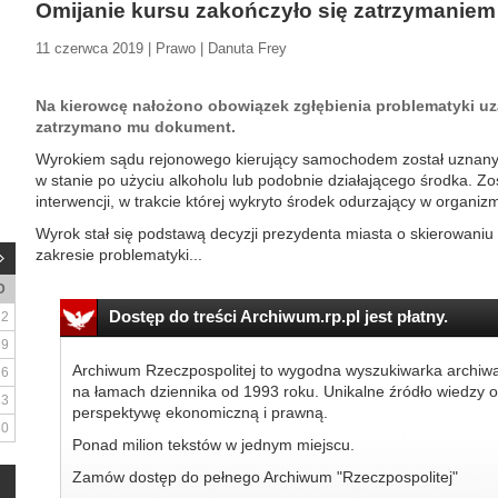
Omijanie kursu zakończyło się zatrzymaniem
11 czerwca 2019 | Prawo | Danuta Frey
Na kierowcę nałożono obowiązek zgłębienia problematyki uzal
zatrzymano mu dokument.
Wyrokiem sądu rejonowego kierujący samochodem został uznany
w stanie po użyciu alkoholu lub podobnie działającego środka. Zo
interwencji, w trakcie której wykryto środek odurzający w organiz
Wyrok stał się podstawą decyzji prezydenta miasta o skierowaniu
zakresie problematyki...
D
Dostęp do treści Archiwum.rp.pl jest płatny.
2
9
Archiwum Rzeczpospolitej to wygodna wyszukiwarka archiw
16
na łamach dziennika od 1993 roku. Unikalne źródło wiedzy o
23
perspektywę ekonomiczną i prawną.
30
Ponad milion tekstów w jednym miejscu.
Zamów dostęp do pełnego Archiwum "Rzeczpospolitej"