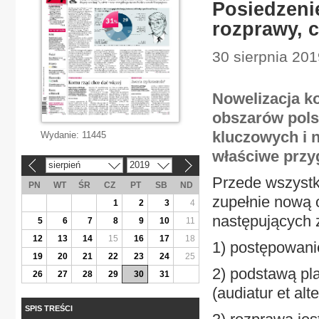
Posiedzeni
rozprawy, c
30 sierpnia 201
Nowelizacja k
obszarów pols
kluczowych i 
Wydanie:
11445
właściwe przy
sierpień
2019
«
»
Przede wszystk
PN
WT
ŚR
CZ
PT
SB
ND
zupełnie nową 
1
2
3
4
następujących 
5
6
7
8
9
10
11
12
13
14
15
16
17
18
1) postępowani
19
20
21
22
23
24
25
2) podstawą pl
26
27
28
29
30
31
(audiatur et alt
SPIS TREŚCI