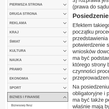
3) rozprawa jes
PIERWSZA STRONA
(prawa do sądu
DRUGA STRONA
Posiedzeni
REKLAMA
Efektem takiego
początku proce
KRAJ
przedstawienia
ŚWIAT
potwierdzenie s
wniosków dowo
KULTURA
ma być podstaw
NAUKA
którego strony
PRAWO
czynności proc
przeprowadzen
EKONOMIA
Na posiedzeniu
SPORT
obligatoryjne i
BIZNES I FINANSE
ma być także 
właśnie mają b
Biznesowy flesz