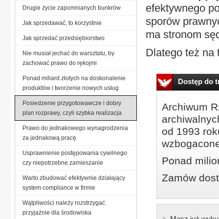
efektywnego po
Drugie życie zapomnianych bunkrów
sporów prawnyc
Jak sprzedawać, to korzystnie
ma stronom sęd
Jak sprzedać przedsiębiorstwo
Dlatego też na 
Nie musiał jechać do warsztatu, by
zachować prawo do rękojmi
Ponad miliard złotych na doskonalenie
Dostęp do tr
produktów i tworzenie nowych usług
Posiedzenie przygotowawcze i dobry
Archiwum Rz
plan rozprawy, czyli szybka realizacja
archiwalnyc
Prawo do jednakowego wynagrodzenia
od 1993 roku
za jednakową pracę
wzbogacone
Usprawnienie postępowania cywilnego
Ponad milio
czy niepotrzebne zamieszanie
Zamów dostę
Warto zbudować efektywnie działający
system compliance w firmie
Wątpliwości należy rozstrzygać
przyjaźnie dla środowiska
Masz już wyku