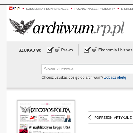
SZKOLENIA I KONFERENCJE
POZNAJ NASZE PRODUKTY
E-SKLE
Prawo
Ekonomia i biznes
SZUKAJ W:
Chcesz uzyskać dostęp do archiwum?
Zobacz ofertę
POPRZEDNI ARTYKUŁ Z