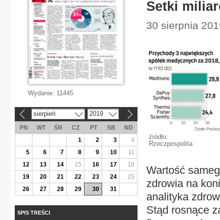
Setki mili
30 sierpnia 20
Wydanie:
11445
sierpień
2019
«
»
PN
WT
ŚR
CZ
PT
SB
ND
źródło:
1
2
3
4
Rzeczpospolita
5
6
7
8
9
10
11
12
13
14
15
16
17
18
Wartość samego 
19
20
21
22
23
24
25
zdrowia na koni
26
27
28
29
30
31
analityka zdrow
Stąd rosnące z
SPIS TREŚCI