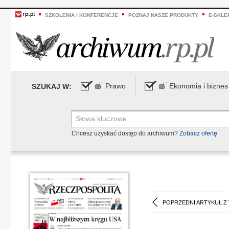
SZKOLENIA I KONFERENCJE
POZNAJ NASZE PRODUKTY
E-SKLE
Prawo
Ekonomia i biznes
SZUKAJ W:
Chcesz uzyskać dostęp do archiwum?
Zobacz ofertę
POPRZEDNI ARTYKUŁ Z