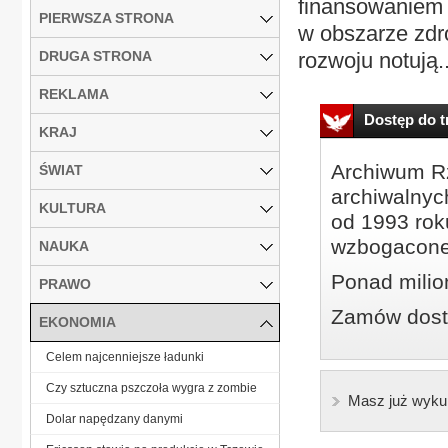
finansowaniem s
PIERWSZA STRONA
w obszarze zdro
DRUGA STRONA
rozwoju notują..
REKLAMA
Dostęp do tr
KRAJ
Archiwum Rz
ŚWIAT
archiwalnyc
KULTURA
od 1993 roku
wzbogacone
NAUKA
Ponad milio
PRAWO
Zamów dostę
EKONOMIA
Celem najcenniejsze ładunki
Czy sztuczna pszczoła wygra z zombie
Masz już wyku
Dolar napędzany danymi