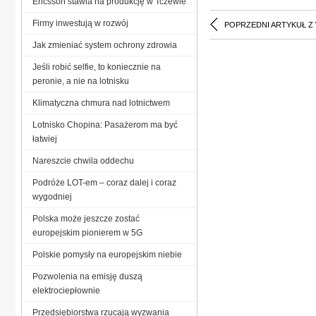
Ericsson stawia na produkcję w Tczewie
Firmy inwestują w rozwój
POPRZEDNI ARTYKUŁ Z
Jak zmieniać system ochrony zdrowia
Jeśli robić selfie, to koniecznie na
peronie, a nie na lotnisku
Klimatyczna chmura nad lotnictwem
Lotnisko Chopina: Pasażerom ma być
łatwiej
Nareszcie chwila oddechu
Podróże LOT-em – coraz dalej i coraz
wygodniej
Polska może jeszcze zostać
europejskim pionierem w 5G
Polskie pomysły na europejskim niebie
Pozwolenia na emisję duszą
elektrociepłownie
Przedsiębiorstwa rzucają wyzwania