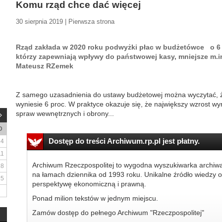
Komu rząd chce dać więcej
30 sierpnia 2019 | Pierwsza strona
Rząd zakłada w 2020 roku podwyżki płac w budżetówce o 6
którzy zapewniają wpływy do państwowej kasy, mniejsze m.in
Mateusz RZemek
Z samego uzasadnienia do ustawy budżetowej można wyczytać, 
wyniesie 6 proc. W praktyce okazuje się, że największy wzrost w
spraw wewnętrznych i obrony...
D
Dostęp do treści Archiwum.rp.pl jest płatny.
4
11
Archiwum Rzeczpospolitej to wygodna wyszukiwarka archiw
18
na łamach dziennika od 1993 roku. Unikalne źródło wiedzy o
25
perspektywę ekonomiczną i prawną.
Ponad milion tekstów w jednym miejscu.
Zamów dostęp do pełnego Archiwum "Rzeczpospolitej"