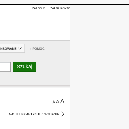
ZALOGUJ
ZAŁÓŻ KONTO
ANSOWANE
+ POMOC
A
A
A
NASTĘPNY ARTYKUŁ Z WYDANIA