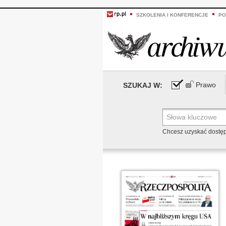
SZKOLENIA I KONFERENCJE
PO
Prawo
SZUKAJ W:
Chcesz uzyskać dostę