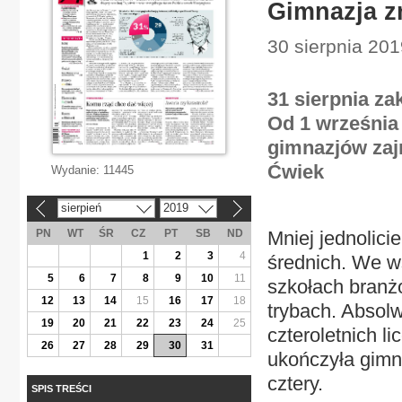
Gimnazja z
30 sierpnia 201
31 sierpnia za
Od 1 września 
gimnazjów zaj
Ćwiek
Wydanie:
11445
sierpień
2019
«
»
PN
WT
ŚR
CZ
PT
SB
ND
Mniej jednolic
1
2
3
4
średnich. We ws
5
6
7
8
9
10
11
szkołach branż
12
13
14
15
16
17
18
trybach. Absol
19
20
21
22
23
24
25
czteroletnich li
26
27
28
29
30
31
ukończyła gimna
cztery.
SPIS TREŚCI