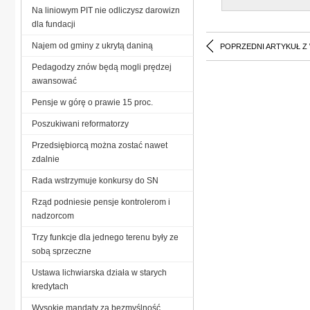
Na liniowym PIT nie odliczysz darowizn
dla fundacji
Najem od gminy z ukrytą daniną
POPRZEDNI ARTYKUŁ Z
Pedagodzy znów będą mogli prędzej
awansować
Pensje w górę o prawie 15 proc.
Poszukiwani reformatorzy
Przedsiębiorcą można zostać nawet
zdalnie
Rada wstrzymuje konkursy do SN
Rząd podniesie pensje kontrolerom i
nadzorcom
Trzy funkcje dla jednego terenu były ze
sobą sprzeczne
Ustawa lichwiarska działa w starych
kredytach
Wysokie mandaty za bezmyślność