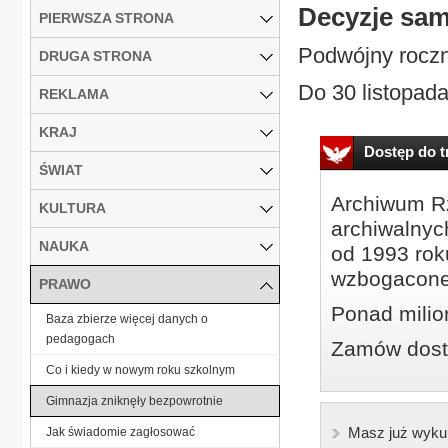
Decyzje sa
PIERWSZA STRONA
Podwójny roczn
DRUGA STRONA
Do 30 listopad
REKLAMA
KRAJ
Dostęp do tr
ŚWIAT
Archiwum Rz
KULTURA
archiwalnyc
NAUKA
od 1993 roku
wzbogacone
PRAWO
Ponad milio
Baza zbierze więcej danych o
pedagogach
Zamów dostę
Co i kiedy w nowym roku szkolnym
Gimnazja zniknęły bezpowrotnie
Masz już wyku
Jak świadomie zagłosować