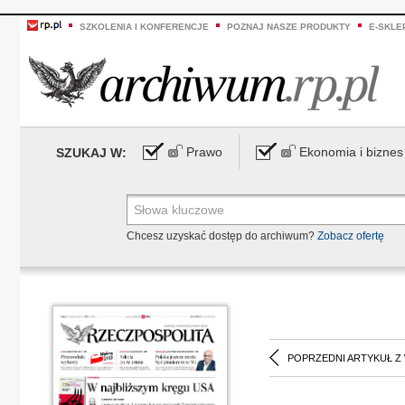
SZKOLENIA I KONFERENCJE
POZNAJ NASZE PRODUKTY
E-SKLE
Prawo
Ekonomia i biznes
SZUKAJ W:
Chcesz uzyskać dostęp do archiwum?
Zobacz ofertę
POPRZEDNI ARTYKUŁ Z