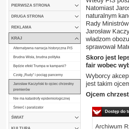
Wtedy PiS posz
PIERWSZA STRONA
Natomiast Jaros
naturalnym kan
DRUGA STRONA
Rady Ministrów,
REKLAMA
Jarosław Kaczy
władzom obozu 
KRAJ
sprawował Mat
Alternatywna narracja historyczna PiS
Skoro jest leps
Brudna Wisła, brudna polityka
fair wobec w
Będzie efekt Trumpa w kampanii?
Wyborcy akcept
Czołg „Rudy” i pociąg pancerny
jest takim ojc
Jarosław Kaczyński to ojciec chrzestny
premierów
Ojcem chrzes
Nie ma katastrofy epidemiologicznej
Śmierć i paralizator
Dostęp do tr
ŚWIAT
Archiwum Rz
KULTURA