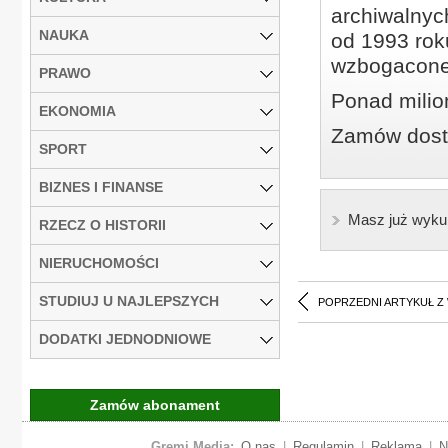
archiwalnyc
NAUKA
od 1993 roku
wzbogacone
PRAWO
Ponad milio
EKONOMIA
Zamów dostę
SPORT
BIZNES I FINANSE
Masz już wyku
RZECZ O HISTORII
NIERUCHOMOŚCI
STUDIUJ U NAJLEPSZYCH
POPRZEDNI ARTYKUŁ Z
DODATKI JEDNODNIOWE
Zamów abonament
Gremi Media:
O nas
|
Regulamin
|
Reklama
|
N