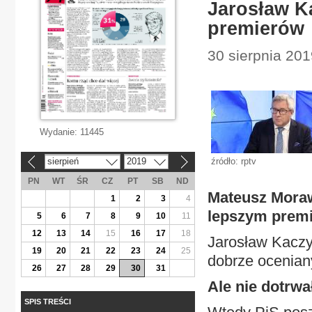
Jarosław Ka
premierów
30 sierpnia 201
Wydanie:
11445
sierpień
2019
źródło: rptv
«
»
PN
WT
ŚR
CZ
PT
SB
ND
Mateusz Moraw
1
2
3
4
lepszym premie
5
6
7
8
9
10
11
12
13
14
15
16
17
18
Jarosław Kaczy
19
20
21
22
23
24
25
dobrze ocenian
26
27
28
29
30
31
Ale nie dotrwa
SPIS TREŚCI