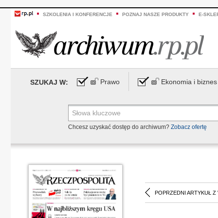
SZKOLENIA I KONFERENCJE
POZNAJ NASZE PRODUKTY
E-SKLE
Prawo
Ekonomia i biznes
SZUKAJ W:
Chcesz uzyskać dostęp do archiwum?
Zobacz ofertę
POPRZEDNI ARTYKUŁ Z