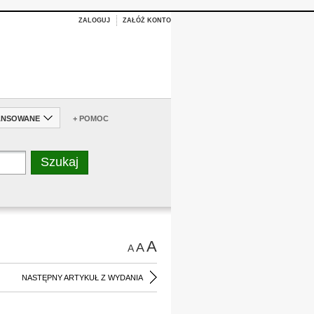
ZALOGUJ
ZAŁÓŻ KONTO
ANSOWANE
+ POMOC
A
A
A
NASTĘPNY ARTYKUŁ Z WYDANIA