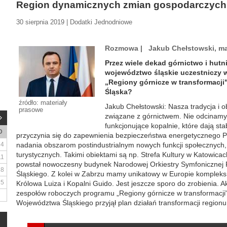
Region dynamicznych zmian gospodarczych
30 sierpnia 2019 | Dodatki Jednodniowe
Rozmowa | Jakub Chełstowski, ma
Przez wiele dekad górnictwo i hutn
województwo śląskie uczestniczy 
„Regiony górnicze w transformacji
Śląska?
źródło: materiały
Jakub Chełstowski: Nasza tradycja i o
prasowe
związane z górnictwem. Nie odcinamy
funkcjonujące kopalnie, które dają sta
D
przyczynia się do zapewnienia bezpieczeństwa energetycznego Po
4
nadania obszarom postindustrialnym nowych funkcji społecznych, 
turystycznych. Takimi obiektami są np. Strefa Kultury w Katowicac
11
powstał nowoczesny budynek Narodowej Orkiestry Symfonicznej 
18
Śląskiego. Z kolei w Zabrzu mamy unikatowy w Europie kompleks
25
Królowa Luiza i Kopalni Guido. Jest jeszcze sporo do zrobienia. 
zespołów roboczych programu „Regiony górnicze w transformacji" 
Województwa Śląskiego przyjął plan działań transformacji regionu