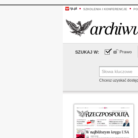
SZKOLENIA I KONFERENCJE
PO
Prawo
SZUKAJ W:
Chcesz uzyskać dostę