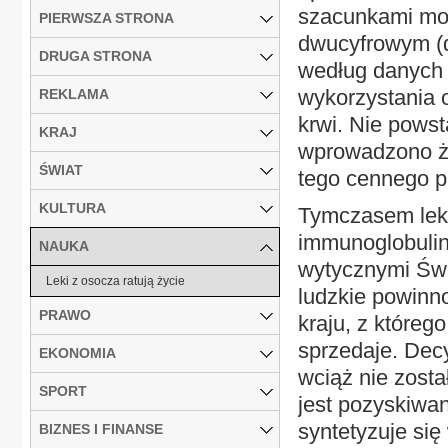
szacunkami moż
PIERWSZA STRONA
dwucyfrowym (d
DRUGA STRONA
według danych
wykorzystania
REKLAMA
krwi. Nie pows
KRAJ
wprowadzono ż
ŚWIAT
tego cennego p
KULTURA
Tymczasem lekó
immunoglobulin
NAUKA
wytycznymi Świ
Leki z osocza ratują życie
ludzkie powinn
PRAWO
kraju, z któreg
sprzedaje. Dec
EKONOMIA
wciąż nie zosta
SPORT
jest pozyskiwa
syntetyzuje się
BIZNES I FINANSE