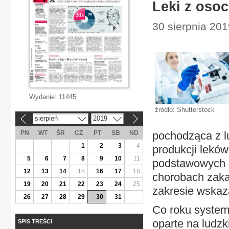
Leki z osoc
30 sierpnia 201
Wydanie:
11445
źródło: Shutterstock
sierpień
2019
«
»
PN
WT
ŚR
CZ
PT
SB
ND
pochodząca z l
1
2
3
4
produkcji lekó
5
6
7
8
9
10
11
podstawowych d
12
13
14
15
16
17
18
chorobach zaka
19
20
21
22
23
24
25
zakresie wskaz
26
27
28
29
30
31
Co roku system
oparte na ludz
SPIS TREŚCI