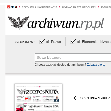
SZKOLENIA I KONFERENCJE
POZNAJ NASZE PRODUKTY
E-SKLE
Prawo
Ekonomia i biznes
SZUKAJ W:
Chcesz uzyskać dostęp do archiwum?
Zobacz ofertę
POPRZEDNI ARTYKUŁ Z