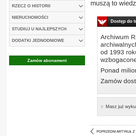
muszą to wiedzi
RZECZ O HISTORII
NIERUCHOMOŚCI
Dostęp do tr
STUDIUJ U NAJLEPSZYCH
Archiwum Rz
DODATKI JEDNODNIOWE
archiwalnyc
od 1993 roku
wzbogacone
Zamów abonament
Ponad milio
Zamów dostę
Masz już wyku
POPRZEDNI ARTYKUŁ Z