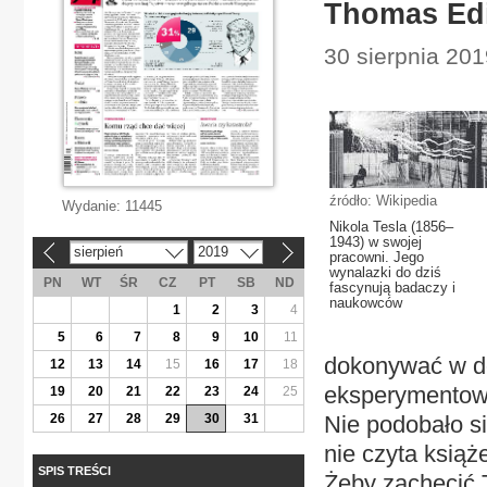
Thomas Edi
30 sierpnia 2019
źródło: Wikipedia
Wydanie:
11445
Nikola Tesla (1856–
1943) w swojej
sierpień
2019
«
»
pracowni. Jego
wynalazki do dziś
PN
WT
ŚR
CZ
PT
SB
ND
fascynują badaczy i
naukowców
1
2
3
4
5
6
7
8
9
10
11
dokonywać w do
12
13
14
15
16
17
18
eksperymentowa
19
20
21
22
23
24
25
26
27
28
29
30
31
Nie podobało si
nie czyta książ
SPIS TREŚCI
Żeby zachęcić 