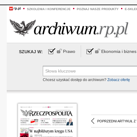
SZKOLENIA I KONFERENCJE
POZNAJ NASZE PRODUKTY
E-SKLE
Prawo
Ekonomia i biznes
SZUKAJ W:
Chcesz uzyskać dostęp do archiwum?
Zobacz ofertę
POPRZEDNI ARTYKUŁ Z