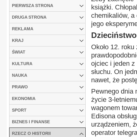
PIERWSZA STRONA
książki. Chłop
chemikaliów, a
DRUGA STRONA
jego eksperymen
REKLAMA
Dzieciństwo
KRAJ
Około 12. roku 
ŚWIAT
prawdopodobnie
ojciec i jeden z
KULTURA
słuchu. On jedna
NAUKA
nawet, że postę
PRAWO
Pewnego dnia na
życie 3-letnie
EKONOMIA
wagonem towar
SPORT
Edisona obsług
BIZNES I FINANSE
urządzeniem, ż
operator telegr
RZECZ O HISTORII