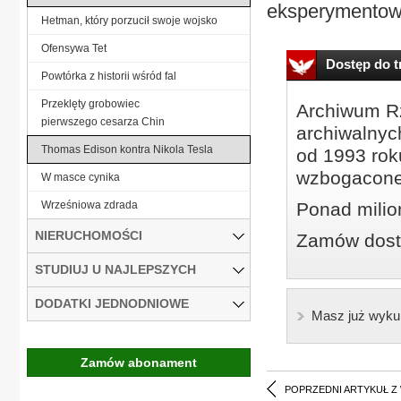
eksperymentowa
Hetman, który porzucił swoje wojsko
Ofensywa Tet
Dostęp do tr
Powtórka z historii wśród fal
Przeklęty grobowiec
Archiwum Rz
pierwszego cesarza Chin
archiwalnyc
Thomas Edison kontra Nikola Tesla
od 1993 roku
wzbogacone
W masce cynika
Wrześniowa zdrada
Ponad milio
NIERUCHOMOŚCI
Zamów dostę
STUDIUJ U NAJLEPSZYCH
DODATKI JEDNODNIOWE
Masz już wyku
Zamów abonament
POPRZEDNI ARTYKUŁ Z