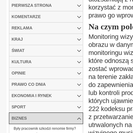
PIERWSZA STRONA
korzystać z mon
prawo go wpro
KOMENTARZE
Na czym pol
REKLAMA
Monitoring wizy
KRAJ
obrazu w danym
ŚWIAT
monitoringu wi
które odnoszą 
KULTURA
zostać wprowad
OPINIE
na terenie zakł
do zapewnienia
PRAWO CO DNIA
lub kontroli pr
EKONOMIA I RYNEK
których ujawni
SPORT
222 kodeksu pra
z przetwarzani
BIZNES
utrwalonych na 
Były pracownik szkodzi renomie firmy?
wizyjnego musi