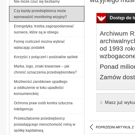
Nie może czuć się bezkarny
Czy każdy przedsiębiorca może
wprowadzić monitoring wizyjny?
Dostęp do tr
Energetyka: trzeba zagospodarować
Archiwum Rz
surowce, które są w obiegu
archiwalnyc
Formę rozliczeń można wybrać
od 1993 roku
wpłacając podatek
wzbogacone
Korzyści z połączeń i podziałów spółek
Ponad milio
Marka, logo, znaki towarowe – jak
chronić oznaczenia przedsiębiorstwa?
Zamów dostę
Możliwości zarobkowe upadłego
a oddłużenie w toku upadłości
konsumenckiej
Masz już wyku
Ochrona praw osób kontra sztuczna
inteligencja
Przekształcenie przedsiębiorcy
posiadającego nieruchomość rolną w
POPRZEDNI ARTYKUŁ Z
spółkę kapitałową