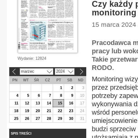
Czy każdy 
monitoring
15 marca 2024 |
Pracodawca mo
pracy lub wok
Takie przetwa
Wydanie:
12824
RODO.
marzec
2024
«
»
Monitoring wizy
PN
WT
ŚR
CZ
PT
SB
ND
przez przedsię
1
2
3
potrzeby zapew
4
5
6
7
8
9
10
wykonywania dz
11
12
13
14
15
16
17
wśród personel
18
19
20
21
22
23
24
25
26
27
28
29
30
31
umiejscowienie
budzi sprzeciw 
SPIS TREŚCI
utożsamiają z 