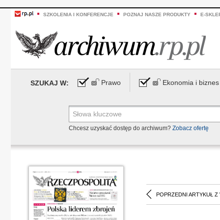
SZKOLENIA I KONFERENCJE
POZNAJ NASZE PRODUKTY
E-SKLE
Prawo
Ekonomia i biznes
SZUKAJ W:
Chcesz uzyskać dostęp do archiwum?
Zobacz ofertę
POPRZEDNI ARTYKUŁ Z