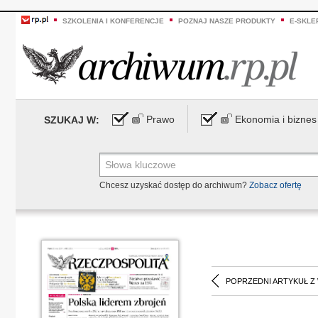
SZKOLENIA I KONFERENCJE
POZNAJ NASZE PRODUKTY
E-SKLE
Prawo
Ekonomia i biznes
SZUKAJ W:
Chcesz uzyskać dostęp do archiwum?
Zobacz ofertę
POPRZEDNI ARTYKUŁ Z