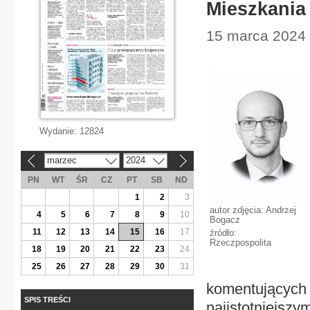
Mieszkania 
15 marca 2024 
Wydanie:
12824
marzec
2024
«
»
PN
WT
ŚR
CZ
PT
SB
ND
1
2
3
autor zdjęcia: Andrzej
4
5
6
7
8
9
10
Bogacz
11
12
13
14
15
16
17
źródło:
Rzeczpospolita
18
19
20
21
22
23
24
25
26
27
28
29
30
31
komentujących
SPIS TREŚCI
najistotniejszy