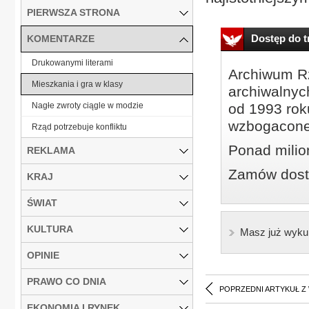
PIERWSZA STRONA
Dostęp do tr
KOMENTARZE
Drukowanymi literami
Archiwum Rz
Mieszkania i gra w klasy
archiwalnyc
Nagłe zwroty ciągle w modzie
od 1993 roku
wzbogacone
Rząd potrzebuje konfliktu
Ponad milio
REKLAMA
Zamów dostę
KRAJ
ŚWIAT
KULTURA
Masz już wyku
OPINIE
PRAWO CO DNIA
POPRZEDNI ARTYKUŁ Z
EKONOMIA I RYNEK