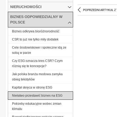
NIERUCHOMOŚCI
POPRZEDNI ARTYKUŁ Z
BIZNES ODPOWIEDZIALNY W
POLSCE
Biznes odkrywa bioróżnorodność
CSR to już nie tylko miły dodatek
Cele środowiskowe i społeczne idą ze
sobą w parze
Czy ESG oznacza kres CSR? Czym
różnią się te koncepcje?
Jak polska branża modowa zamyka
obieg tekstyliów
Kapitał skręca w stronę ESG
Niełatwo przestawić biznes na ESG
Potrzeby edukacyjne wobec zmian
klimatu
Raport niefinansowy pokaże szanse