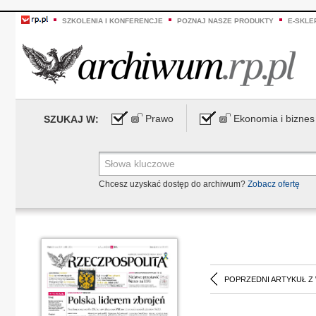
SZKOLENIA I KONFERENCJE
POZNAJ NASZE PRODUKTY
E-SKLE
Prawo
Ekonomia i biznes
SZUKAJ W:
Chcesz uzyskać dostęp do archiwum?
Zobacz ofertę
POPRZEDNI ARTYKUŁ Z