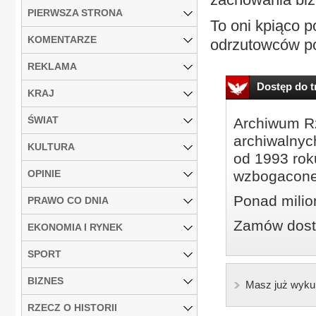
PIERWSZA STRONA
To oni kpiąco p
KOMENTARZE
odrzutowców p
REKLAMA
Dostęp do tr
KRAJ
ŚWIAT
Archiwum Rz
archiwalnyc
KULTURA
od 1993 roku
OPINIE
wzbogacone
Ponad milio
PRAWO CO DNIA
Zamów dostę
EKONOMIA I RYNEK
SPORT
BIZNES
Masz już wyku
RZECZ O HISTORII