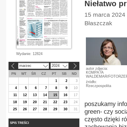
Niełatwo p
15 marca 2024 |
Błaszczak
Wydanie:
12824
marzec
2024
«
»
autor zdjęcia:
KOMPA?A
PN
WT
ŚR
CZ
PT
SB
ND
WALDEMAR/FOTORZE
1
2
3
źródło:
Rzeczpospolita
4
5
6
7
8
9
10
11
12
13
14
15
16
17
18
19
20
21
22
23
24
poszukamy infor
25
26
27
28
29
30
31
green- czy soc
często dzięki 
SPIS TREŚCI
zachowania biz